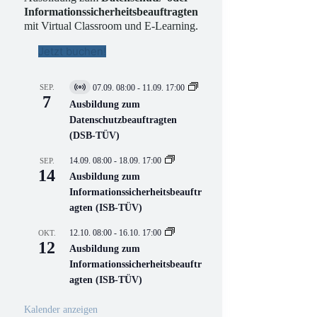
Informationssicherheitsbeauftragten
mit Virtual Classroom und E-Learning.
Jetzt buchen!
SEP.
07.09. 08:00
-
11.09. 17:00
V
7
i
Ausbildung zum
r
Datenschutzbeauftragten
t
(DSB-TÜV)
u
e
l
14.09. 08:00
-
18.09. 17:00
SEP.
l
14
Ausbildung zum
V
Informationssicherheitsbeauftr
e
r
agten (ISB-TÜV)
a
n
12.10. 08:00
-
16.10. 17:00
OKT.
s
12
Ausbildung zum
t
a
Informationssicherheitsbeauftr
l
agten (ISB-TÜV)
t
u
n
Kalender anzeigen