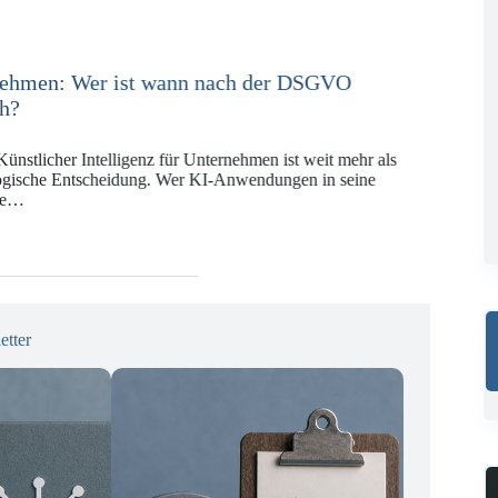
e in der Versicherungswirtschaft mit DORA,
KI-VO
Digitalregulierung hat in den vergangenen Jahren eine
ät erreicht, die insbesondere Unternehmen der Finanz-
gswirtschaft vor…
etter