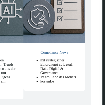
Compliance-News
ten
mit strategischer
n, Trends
Einordnung zu Legal,
en aus der
Data, Digital &
d um
Governance
elligenz.
.
1x am Ende des Monats
n am
kostenlos