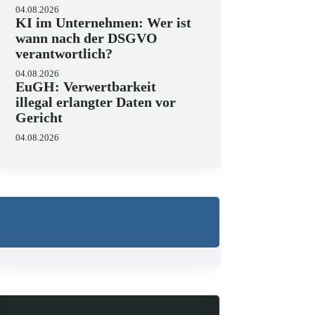
04.08.2026
KI im Unternehmen: Wer ist
wann nach der DSGVO
verantwortlich?
Wo liegen die Grenzen 
04.08.2026
23.06.2026
EuGH: Verwertbarkeit
KI hält zunehmend Einzug in J
illegal erlangter Daten vor
strukturieren, Schriftsätze au
Gericht
Zugleich zeigen aktuelle…
04.08.2026