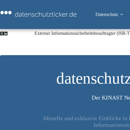
Zum
Inhalt
springen
Datenschutz
Externer Informationssicherheitsbeauftragter (ISB
datenschutz
Der KINAST Ne
Aktuelle und exklusive Einblicke in
Informationssic