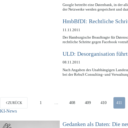
Google betreibt eine Datenbank, in der a
der Netzwerke werden gespeichert und d
HmbBfDI: Rechtliche Schri
11.11.2011
Der Hamburgische Beauftragte für Datensc
rechtliche Schritte gegen Facebook vorzu
ULD: Desorganisation führt
08.11.2011
Nach Angaben des Unabhängigen Landesze
bei der RebuS Consulting- und Verwaltu
1
…
408
409
410
411
ZURÜCK
KI-News
Gedanken als Daten: Die n