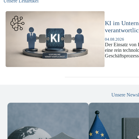
Unsere Leitartikel
KI-Complianc
DSGVO und 
07.07.2026
Die europäische 
enorme Komplexit
und Versicherun
Unsere Newsl