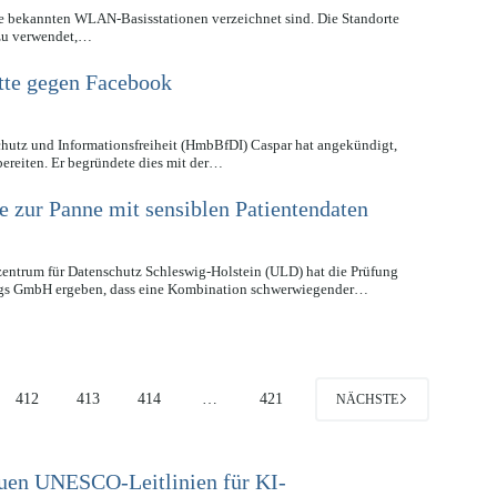
lle bekannten WLAN-Basisstationen verzeichnet sind. Die Standorte
azu verwendet,…
tte gegen Facebook
hutz und Informationsfreiheit (HmbBfDI) Caspar hat angekündigt,
bereiten. Er begründete dies mit der…
e zur Panne mit sensiblen Patientendaten
ntrum für Datenschutz Schleswig-Holstein (ULD) hat die Prüfung
ngs GmbH ergeben, dass eine Kombination schwerwiegender…
412
413
414
…
421
NÄCHSTE
euen UNESCO-Leitlinien für KI-