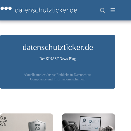
Zum
Inhalt
springen
datenschutzticker.de
Der KINAST News-Blog
Aktuelle und exklusive Einblicke in Datenschutz,
Compliance und Informationssicherheit.