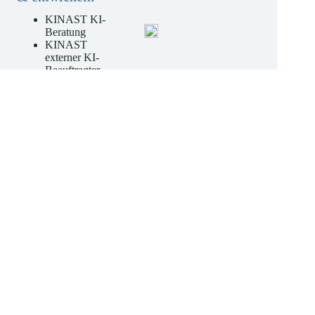
& entwickeln
KINAST KI-
Beratung
KINAST
externer KI-
Beauftragter
KINAST KI-
Kompetenz-
Schulungen
Jetzt unverbindliches
Angebot anfordern