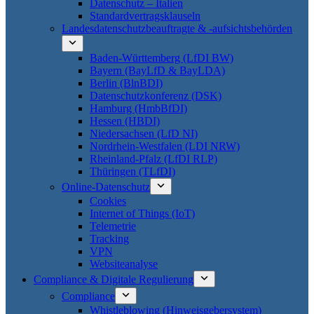
Datenschutz – Italien
Standardvertragsklauseln
Landesdatenschutzbeauftragte & -aufsichtsbehörden
Baden-Württemberg (LfDI BW)
Bayern (BayLfD & BayLDA)
Berlin (BlnBDI)
Datenschutzkonferenz (DSK)
Hamburg (HmbBfDI)
Hessen (HBDI)
Niedersachsen (LfD NI)
Nordrhein-Westfalen (LDI NRW)
Rheinland-Pfalz (LfDI RLP)
Thüringen (TLfDI)
Online-Datenschutz
Cookies
Internet of Things (IoT)
Telemetrie
Tracking
VPN
Websiteanalyse
Compliance & Digitale Regulierung
Compliance
Whistleblowing (Hinweisgebersystem)