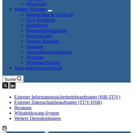
WhatsApp
Weitere Themen
Datenschutz & Covid-19
EEA-Richtlinie
Kartellrecht
Minderjährigenschutz
Presseprivileg
Shadow Banning
Spionage
Vorratsdatenspeicherung
Werbung
Wettbewerbsrecht
Über datenschutzticker.de
Suche
Externer Informationssicherheitsbeauftragter (ISB-TÜV)
Externer Datenschutzbeauftragter (TÜV-DSB)
Beratung
Whistleblowing-System
Weitere Dienstleistungen
Warenkorb