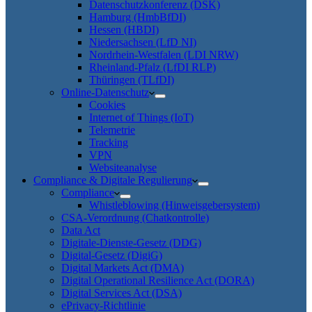
Datenschutzkonferenz (DSK)
Hamburg (HmbBfDI)
Hessen (HBDI)
Niedersachsen (LfD NI)
Nordrhein-Westfalen (LDI NRW)
Rheinland-Pfalz (LfDI RLP)
Thüringen (TLfDI)
Online-Datenschutz
Cookies
Internet of Things (IoT)
Telemetrie
Tracking
VPN
Websiteanalyse
Compliance & Digitale Regulierung
Compliance
Whistleblowing (Hinweisgebersystem)
CSA-Verordnung (Chatkontrolle)
Data Act
Digitale-Dienste-Gesetz (DDG)
Digital-Gesetz (DigiG)
Digital Markets Act (DMA)
Digital Operational Resilience Act (DORA)
Digital Services Act (DSA)
ePrivacy-Richtlinie