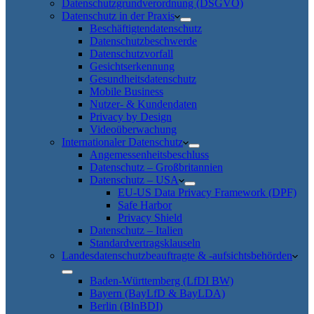
Datenschutzgrundverordnung (DSGVO)
Datenschutz in der Praxis
Beschäftigtendatenschutz
Datenschutzbeschwerde
Datenschutzvorfall
Gesichtserkennung
Gesundheitsdatenschutz
Mobile Business
Nutzer- & Kundendaten
Privacy by Design
Videoüberwachung
Internationaler Datenschutz
Angemessenheitsbeschluss
Datenschutz – Großbritannien
Datenschutz – USA
EU-US Data Privacy Framework (DPF)
Safe Harbor
Privacy Shield
Datenschutz – Italien
Standardvertragsklauseln
Landesdatenschutzbeauftragte & -aufsichtsbehörden
Baden-Württemberg (LfDI BW)
Bayern (BayLfD & BayLDA)
Berlin (BlnBDI)