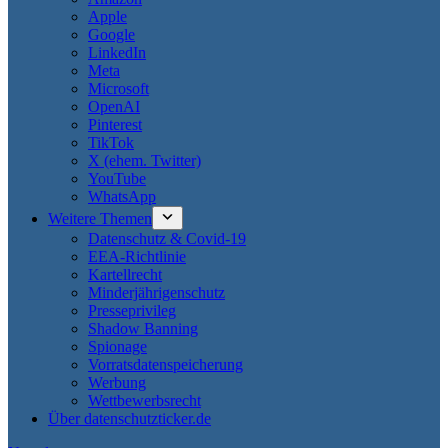
Apple
Google
LinkedIn
Meta
Microsoft
OpenAI
Pinterest
TikTok
X (ehem. Twitter)
YouTube
WhatsApp
Weitere Themen
Datenschutz & Covid-19
EEA-Richtlinie
Kartellrecht
Minderjährigenschutz
Presseprivileg
Shadow Banning
Spionage
Vorratsdatenspeicherung
Werbung
Wettbewerbsrecht
Über datenschutzticker.de