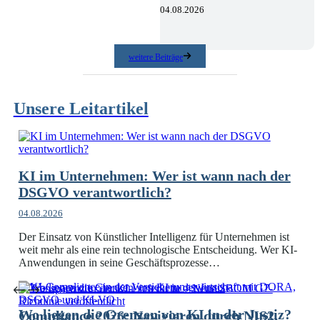
04.08.2026
weitere Beiträge
Unsere Leitartikel
KI im Unternehmen: Wer ist wann nach der
DSGVO verantwortlich?
04.08.2026
Der Einsatz von Künstlicher Intelligenz für Unternehmen ist
weit mehr als eine rein technologische Entscheidung. Wer KI-
Anwendungen in seine Geschäftsprozesse…
Wo liegen die Grenzen von KI in der Justiz?
Compliance 2026: Navigieren durch NIS2,