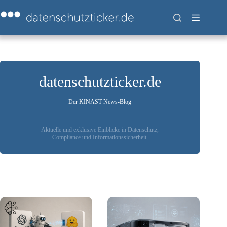
Zum
Inhalt
springen
datenschutzticker.de
Der KINAST News-Blog
Aktuelle und exklusive Einblicke in Datenschutz,
Compliance und Informationssicherheit.