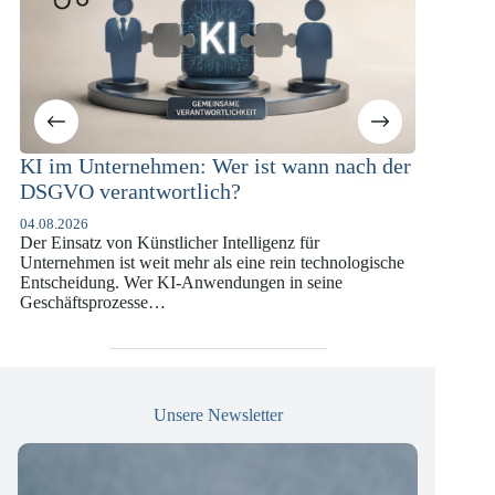
KI im Unternehmen: Wer ist wann nach der
KI-Com
DSGVO verantwortlich?
Versic
DSGVO
04.08.2026
Der Einsatz von Künstlicher Intelligenz für
07.07.202
Unternehmen ist weit mehr als eine rein technologische
Die europ
Entscheidung. Wer KI-Anwendungen in seine
vergange
Geschäftsprozesse…
die insb
Versiche
Unsere Newsletter