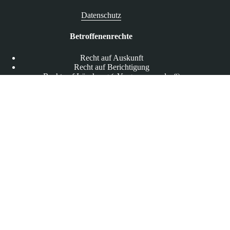
Datenschutz
Betroffenenrechte
Recht auf Auskunft
Recht auf Berichtigung
Recht auf Löschung („Vergessenwerden“)
Recht auf Widerspruch
Bußgelder & aufsichtsbehördliche Maßnahmen
Bußgelder
Aufsichtsbehördliche Maßnahmen
Bundesbeauftragte für den Datenschutz und die
Informationsfreiheit (BfDI)
Bundesdatenschutzgesetz (BDSG)