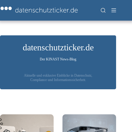
Zum
Inhalt
springen
datenschutzticker.de
Der KINAST News-Blog
Aktuelle und exklusive Einblicke in Datenschutz,
Compliance und Informationssicherheit.