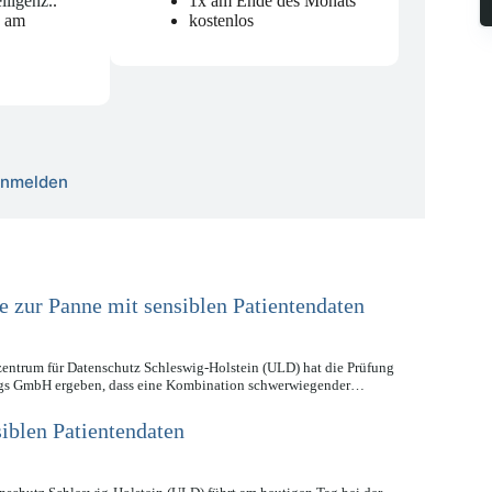
elligenz.
.
1x am Ende des Monats
n am
kostenlos
 anmelden
e zur Panne mit sensiblen Patientendaten
ntrum für Datenschutz Schleswig-Holstein (ULD) hat die Prüfung
ngs GmbH ergeben, dass eine Kombination schwerwiegender…
iblen Patientendaten