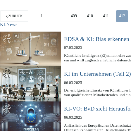
1
…
409
410
411
412
ZURÜCK
KI-News
EDSA & KI: Bias erkennen 
07.03.2025
Künstliche Intelligenz (KI) nimmt eine z
ein und wirft zugleich erhebliche datens
KI im Unternehmen (Teil 2
06.03.2025
Der erfolgreiche Einsatz von Künstlicher 
von qualifizierten Mitarbeitenden und ei
KI-VO: BvD sieht Herausfor
06.03.2025
Anlässlich des Europäischen Datenschutzt
Datenschutzbeauftragten Deutschlands (B