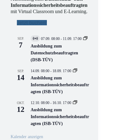
Informationssicherheitsbeauftragten
mit Virtual Classroom und E-Learning.
Jetzt buchen!
SEP.
07.09. 08:00
-
11.09. 17:00
V
7
i
Ausbildung zum
r
Datenschutzbeauftragten
t
(DSB-TÜV)
u
e
l
14.09. 08:00
-
18.09. 17:00
SEP.
l
14
Ausbildung zum
V
Informationssicherheitsbeauftr
e
r
agten (ISB-TÜV)
a
n
12.10. 08:00
-
16.10. 17:00
OKT.
s
12
Ausbildung zum
t
a
Informationssicherheitsbeauftr
l
agten (ISB-TÜV)
t
u
n
Kalender anzeigen