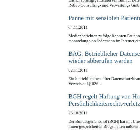
Das Unabhängige Landeszentrum für Daten
RebuS Consulting- und Verwaltungs Gmb
Panne mit sensiblen Patien
04.11.2011
Medienberichten zufolge konnten Patient
monatelang von Jedermann im Internet e
BAG: Betrieblicher Datensc
wieder abberufen werden
02.11.2011
Ein betrieblich bestellter Datenschutzbea
Verweis auf § 626…
BGH regelt Haftung von Hos
Persönlichkeitsrechtsverlet
26.10.2011
Der Bundesgerichtshof (BGH) hat mit Urtei
ihnen gespeicherten Blogs haften müsse