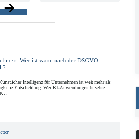
ge
e in der Versicherungswirtschaft mit DORA,
 KI-VO
Digitalregulierung hat in den vergangenen Jahren eine
ät erreicht, die insbesondere Unternehmen der Finanz-
gswirtschaft vor…
etter