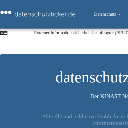
Zum
Inhalt
springen
Datenschutz
Externer Informationssicherheitsbeauftragter (ISB
datenschutz
Der KINAST Ne
Aktuelle und exklusive Einblicke in
Informationssic