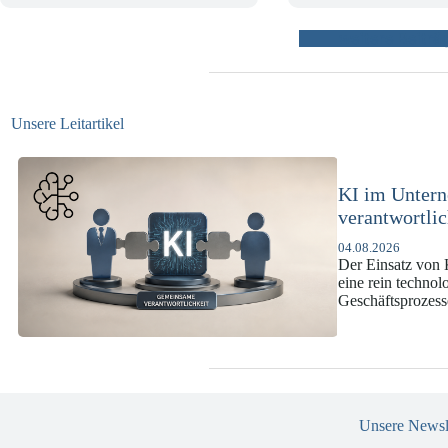
weitere Beiträ
Unsere Leitartikel
KI-Complianc
DSGVO und
07.07.2026
Die europäische 
enorme Komplexit
und Versicherun
Unsere Newsl