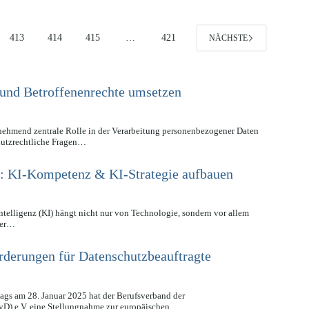
413
414
415
…
421
NÄCHSTE
und Betroffenenrechte umsetzen
unehmend zentrale Rolle in der Verarbeitung personenbezogener Daten
chutzrechtliche Fragen…
): KI-Kompetenz & KI-Strategie aufbauen
Intelligenz (KI) hängt nicht nur von Technologie, sondern vor allem
ner…
derungen für Datenschutzbeauftragte
ags am 28. Januar 2025 hat der Berufsverband der
vD) e.V. eine Stellungnahme zur europäischen…