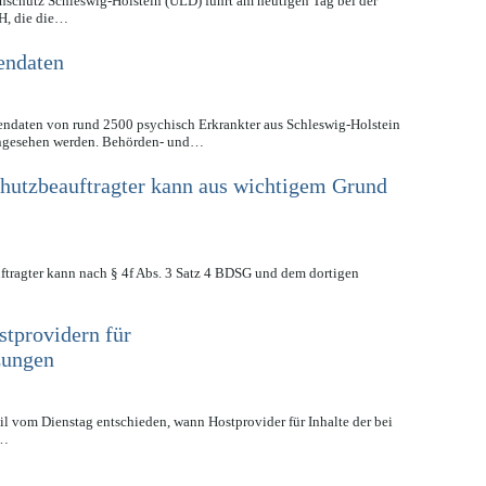
schutz Schleswig-Holstein (ULD) führt am heutigen Tag bei der
H, die die…
tendaten
endaten von rund 2500 psychisch Erkrankter aus Schleswig-Holstein
ingesehen werden. Behörden- und…
hutzbeauftragter kann aus wichtigem Grund
uftragter kann nach § 4f Abs. 3 Satz 4 BDSG und dem dortigen
tprovidern für
zungen
l vom Dienstag entschieden, wann Hostprovider für Inhalte der bei
n…