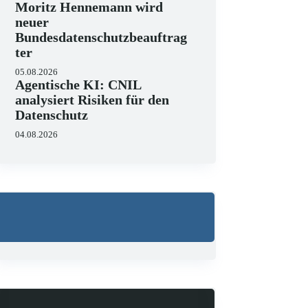
Moritz Hennemann wird
neuer
Bundesdatenschutzbeauftrag
ter
05.08.2026
Agentische KI: CNIL
analysiert Risiken für den
Datenschutz
04.08.2026
Wo liegen die Grenzen 
23.06.2026
KI hält zunehmend Einzug in 
strukturieren, Schriftsätze au
Zugleich zeigen aktuelle…