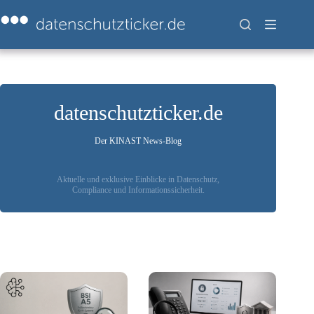
Zum
Inhalt
springen
datenschutzticker.de
Der KINAST News-Blog
Aktuelle und exklusive Einblicke in Datenschutz,
Compliance und Informationssicherheit.