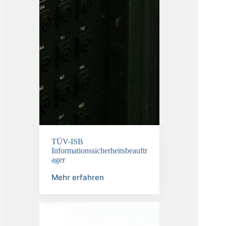
TÜV-ISB
Informationssicherheitsbeauftr
ager
Mehr erfahren