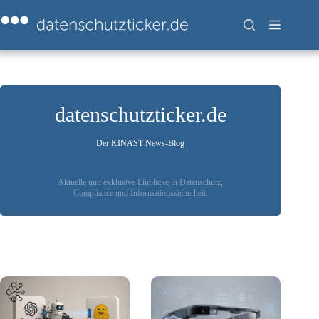
Zum
Inhalt
springen
datenschutzticker.de
Der KINAST News-Blog
Aktuelle und exklusive Einblicke in Datenschutz,
Compliance und Informationssicherheit.