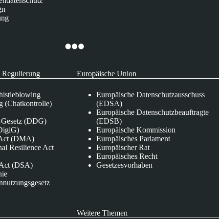
endatenschutz
gn
ung
 Regulierung
Europäische Union
istleblowing
Europäische Datenschutzausschuss
 (Chatkontrolle)
(EDSA)
Europäische Datenschutzbeauftragte
e-Gesetz (DDG)
(EDSB)
DigiG)
Europäische Kommission
s Act (DMA)
Europäisches Parlament
nal Resilience Act
Europäischer Rat
Europäisches Recht
s Act (DSA)
Gesetzesvorhaben
nie
nnutzungsgesetz
Weitere Themen