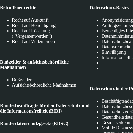
Betroffenenrechte
Datenschutz-Basics
Recht auf Auskunft
Anonymisierung
Recht auf Berichtigung
Auftragsverarbe
Recht auf Löschung
Berechtigtes Int
(„Vergessenwerden“)
Datenminimieru
Recht auf Widerspruch
Datenschutzbeau
Datenverarbeitu
Einwilligung
Informationspfli
Bußgelder & aufsichtsbehördliche
Maßnahmen
Bußgelder
Aufsichtsbehördliche Maßnahmen
Datenschutz in der P
Beschäftigtenda
Bundesbeauftragte für den Datenschutz und
Datenschutzbes
die Informationsfreiheit (BfDI)
Datenschutzvorf
Gesundheitsdate
Gesichtserkenn
Bundesdatenschutzgesetz (BDSG)
Mobile Business