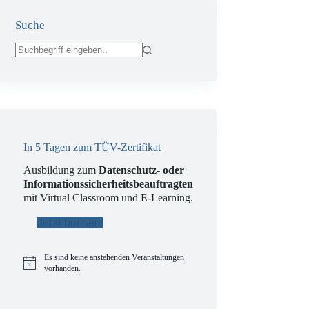
Suche
Keine
Ergebnisse
In 5 Tagen zum TÜV-Zertifikat
Ausbildung zum
Datenschutz- oder
Informationssicherheitsbeauftragten
mit Virtual Classroom und E-Learning.
Jetzt buchen!
Es sind keine anstehenden Veranstaltungen
H
vorhanden.
i
n
w