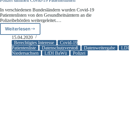
Polizei sammelt Covid-19 Patientenlisten
In verschiedenen Bundesländern wurden Covid-19
Patientenlisten von den Gesundheitsämtern an die
Polizeibehörden weitergeleitet.…
Weiterlesen
Polizei
sammelt
15.04.2020
Covid-
Berechtigtes Interesse
Covid-19
19
Patientenliste
Datenschutzverstoß
Datenweitergabe
LDI
Niedersachsen
LfDI BaWü
Polizei
Patientenlisten