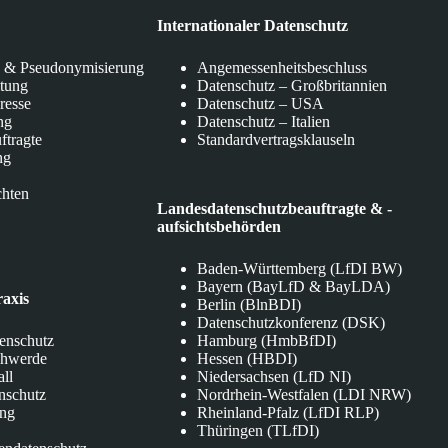
Internationaler Datenschutz
 & Pseudonymisierung
Angemessenheitsbeschluss
itung
Datenschutz – Großbritannien
eresse
Datenschutz – USA
ng
Datenschutz – Italien
ftragte
Standardvertragsklauseln
ng
chten
Landesdatenschutzbeauftragte & -
aufsichtsbehörden
Baden-Württemberg (LfDI BW)
Bayern (BayLfD & BayLDA)
raxis
Berlin (BlnBDI)
Datenschutzkonferenz (DSK)
tenschutz
Hamburg (HmbBfDI)
chwerde
Hessen (HBDI)
all
Niedersachsen (LfD NI)
nschutz
Nordrhein-Westfalen (LDI NRW)
ung
Rheinland-Pfalz (LfDI RLP)
Thüringen (TLfDI)