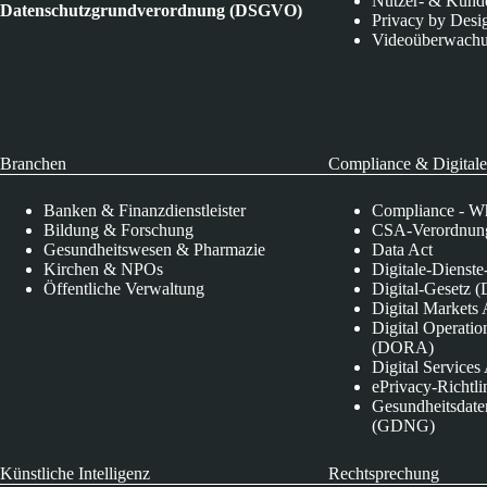
Nutzer- & Kund
Datenschutzgrundverordnung (DSGVO)
Privacy by Desi
Videoüberwach
Branchen
Compliance & Digitale
Banken & Finanzdienstleister
Compliance - Wh
Bildung & Forschung
CSA-Verordnung
Gesundheitswesen & Pharmazie
Data Act
Kirchen & NPOs
Digitale-Dienst
Öffentliche Verwaltung
Digital-Gesetz (
Digital Market
Digital Operatio
(DORA)
Digital Service
ePrivacy-Richtli
Gesundheitsdate
(GDNG)
Künstliche Intelligenz
Rechtsprechung