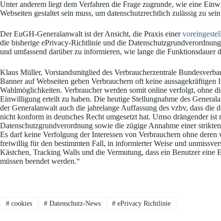
Unter anderem liegt dem Verfahren die Frage zugrunde, wie eine Einw
Webseiten gestaltet sein muss, um datenschutzrechtlich zulässig zu sein
Der EuGH-Generalanwalt ist der Ansicht, die Praxis einer
voreingestel
die bisherige ePrivacy-Richtlinie und die Datenschutzgrundverordnung
und umfassend darüber zu informieren, wie lange die Funktionsdauer de
Klaus Müller, Vorstandsmitglied des Verbraucherzentrale Bundesverban
Banner auf Webseiten geben Verbrauchern oft keine aussagekräftigen 
Wahlmöglichkeiten. Verbraucher werden somit online verfolgt, ohne di
Einwilligung erteilt zu haben. Die heutige Stellungnahme des Generalanw
der Generalanwalt auch die jahrelange Auffassung des vzbv, dass die d
nicht konform in deutsches Recht umgesetzt hat. Umso drängender ist 
Datenschutzgrundverordnung sowie die zügige Annahme einer strikten e
Es darf keine Verfolgung der Interessen von Verbrauchern ohne deren
freiwillig für den bestimmten Fall, in informierter Weise und unmissver
Kästchen, Tracking Walls und die Vermutung, dass ein Benutzer eine Ei
müssen beendet werden.“
#
cookies
#
Datenschutz-News
#
ePrivacy Richtlinie