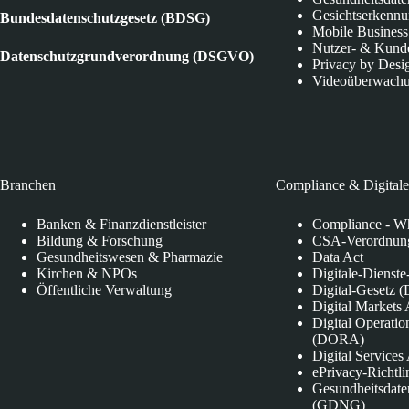
Gesichtserkenn
Bundesdatenschutzgesetz (BDSG)
Mobile Business
Nutzer- & Kund
Datenschutzgrundverordnung (DSGVO)
Privacy by Desi
Videoüberwach
Branchen
Compliance & Digitale
Banken & Finanzdienstleister
Compliance - Wh
Bildung & Forschung
CSA-Verordnung
Gesundheitswesen & Pharmazie
Data Act
Kirchen & NPOs
Digitale-Dienst
Öffentliche Verwaltung
Digital-Gesetz (
Digital Market
Digital Operatio
(DORA)
Digital Service
ePrivacy-Richtli
Gesundheitsdate
(GDNG)