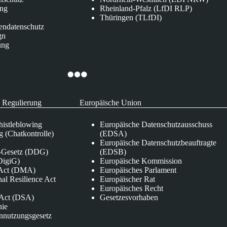
ung
Rheinland-Pfalz (LfDI RLP)
Thüringen (TLfDI)
endatenschutz
gn
ung
 Regulierung
Europäische Union
istleblowing
Europäische Datenschutzausschuss
 (Chatkontrolle)
(EDSA)
Europäische Datenschutzbeauftragte
e-Gesetz (DDG)
(EDSB)
DigiG)
Europäische Kommission
s Act (DMA)
Europäisches Parlament
nal Resilience Act
Europäischer Rat
Europäisches Recht
s Act (DSA)
Gesetzesvorhaben
nie
nnutzungsgesetz