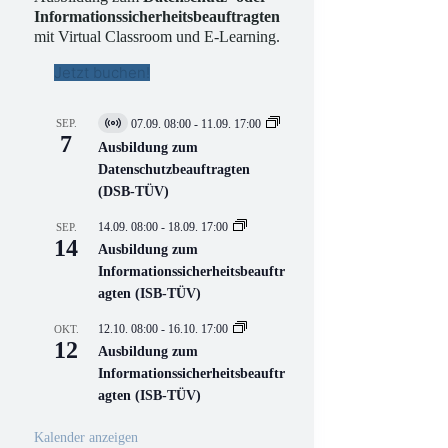
Informationssicherheitsbeauftragten
mit Virtual Classroom und E-Learning.
Jetzt buchen!
SEP.
07.09. 08:00
-
11.09. 17:00
V
7
i
Ausbildung zum
r
Datenschutzbeauftragten
t
(DSB-TÜV)
u
e
l
14.09. 08:00
-
18.09. 17:00
SEP.
l
14
Ausbildung zum
V
Informationssicherheitsbeauftr
e
r
agten (ISB-TÜV)
a
n
12.10. 08:00
-
16.10. 17:00
OKT.
s
12
Ausbildung zum
t
a
Informationssicherheitsbeauftr
l
agten (ISB-TÜV)
t
u
n
Kalender anzeigen