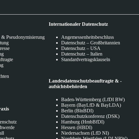
Internationaler Datenschutz
 & Pseudonymisierung
Angemessenheitsbeschluss
itung
Datenschutz – Großbritannien
eresse
Datenschutz – USA
ng
Datenschutz – Italien
ftragte
Standardvertragsklauseln
ng
chten
Landesdatenschutzbeauftragte & -
aufsichtsbehörden
Baden-Württemberg (LfDI BW)
Bayern (BayLfD & BayLDA)
raxis
Berlin (BlnBDI)
Datenschutzkonferenz (DSK)
tenschutz
Hamburg (HmbBfDI)
chwerde
Hessen (HBDI)
all
Niedersachsen (LfD NI)
nschutz
Nordrhein-Westfalen (LDI NRW)