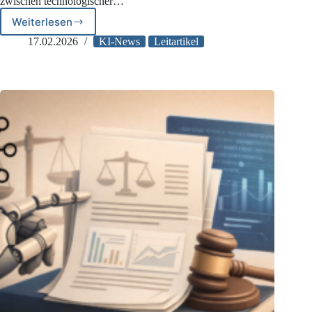
zwischen technologischer…
Weiterlesen
KI-
Tools
17.02.2026
KI-News
Leitartikel
der
EU-
Kommission:
Die
rechtssichere
Alternative
zu
US-
Software?