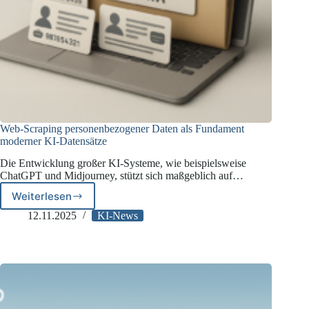
Web-Scraping personenbezogener Daten als Fundament
moderner KI-Datensätze
Die Entwicklung großer KI-Systeme, wie beispielsweise
ChatGPT und Midjourney, stützt sich maßgeblich auf…
Weiterlesen
Web-
Scraping
12.11.2025
KI-News
personenbezogener
Daten
als
Fundament
moderner
KI-
Datensätze