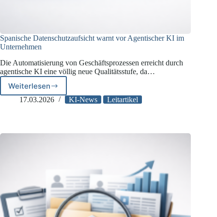
Spanische Datenschutzaufsicht warnt vor Agentischer KI im
Unternehmen
Die Automatisierung von Geschäftsprozessen erreicht durch
agentische KI eine völlig neue Qualitätsstufe, da…
Weiterlesen
Spanische
Datenschutzaufsicht
17.03.2026
KI-News
Leitartikel
warnt
vor
Agentischer
KI
im
Unternehmen