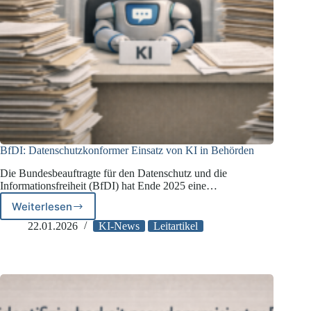
BfDI: Datenschutzkonformer Einsatz von KI in Behörden
Die Bundesbeauftragte für den Datenschutz und die
Informationsfreiheit (BfDI) hat Ende 2025 eine…
Weiterlesen
BfDI:
Datenschutzkonformer
22.01.2026
KI-News
Leitartikel
Einsatz
von
KI
in
Behörden