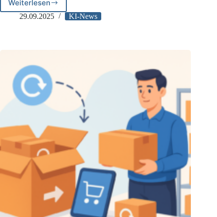
Weiterlesen
HmbBfDI
&
29.09.2025
KI-News
ULD
SH
versuchen
Brückenschlag
zwischen
DSGVO
und
KI-
Verordnung