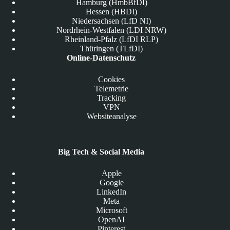
Hamburg (HmbBfDI)
Hessen (HBDI)
Niedersachsen (LfD NI)
Nordrhein-Westfalen (LDI NRW)
Rheinland-Pfalz (LfDI RLP)
Thüringen (TLfDI)
Online-Datenschutz
Cookies
Telemetrie
Tracking
VPN
Websiteanalyse
Big Tech & Social Media
Apple
Google
LinkedIn
Meta
Microsoft
OpenAI
Pinterest