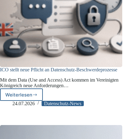
ICO stellt neue Pflicht an Datenschutz-Beschwerdeprozesse
Mit dem Data (Use and Access) Act kommen im Vereinigten
Königreich neue Anforderungen…
Weiterlesen
ICO
stellt
24.07.2026
Datenschutz-News
neue
Pflicht
an
Datenschutz-
Beschwerdeprozesse