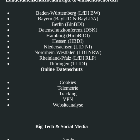
Baden-Württemberg (LfDI BW)
Bayern (BayLfD & BayLDA)
Berlin (BlnBDI)
Datenschutzkonferenz (DSK)
Hamburg (HmbBfDI)
Hessen (HBDI)
Niedersachsen (LfD NI)
Nordrhein-Westfalen (LDI NRW)
Rheinland-Pfalz (LfDI RLP)
Thüringen (TLfDI)
Online-Datenschutz
Cookies
Telemetrie
Tracking
VPN
Websiteanalyse
Big Tech & Social Media
Apple