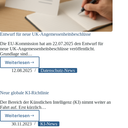
Entwurf für neue UK-Angemessenheitsbeschlüsse
Die EU-Kommission hat am 22.07.2025 den Entwurf für
neue UK-Angemessenheitsbeschlüsse veröffentlicht.
Grundlage sind…
Weiterlesen
Entwurf
für
12.08.2025
Datenschutz-News
neue
UK-
Angemessenheitsbeschlüsse
Neue globale KI-Richtlinie
Der Bereich der Künstlichen Intelligenz (KI) nimmt weiter an
Fahrt auf. Erst kürzlich…
Weiterlesen
Neue
globale
30.11.2023
KI-News