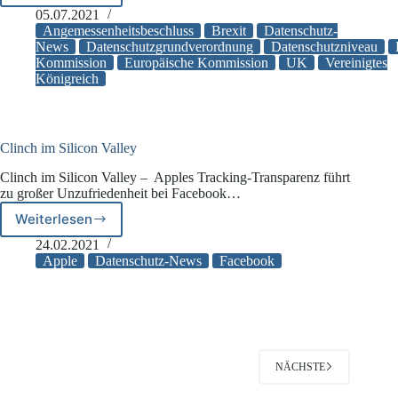
Kommission
05.07.2021
nimmt
Angemessenheitsbeschluss
Brexit
Datenschutz-
Angemessenheitsbeschluss
News
Datenschutzgrundverordnung
Datenschutzniveau
Kommission
Europäische Kommission
UK
Vereinigtes
zum
Königreich
Vereinigten
Königreich
an
Clinch im Silicon Valley
Clinch im Silicon Valley – Apples Tracking-Transparenz führt
zu großer Unzufriedenheit bei Facebook…
Weiterlesen
Clinch
im
24.02.2021
Silicon
Apple
Datenschutz-News
Facebook
Valley
NÄCHSTE