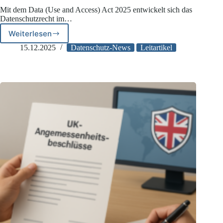
Mit dem Data (Use and Access) Act 2025 entwickelt sich das
Datenschutzrecht im…
Weiterlesen
Datenschutz
im
15.12.2025
Datenschutz-News
Leitartikel
Vereinigten
Königreich
in
2025:
Alles,
was
Unternehmen
wissen
müssen