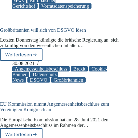
deutschen
News
Europäischer
Gerichtshof
Vorratsdatenspeicherung
Vorratsdatenspeicherung
Großbritannien will sich von DSGVO lösen
Letzten Donnerstag kündigte die britische Regierung an, sich
zukünftig von den wesentlichen Inhalten…
Weiterlesen
Großbritannien
will
30.08.2021
sich
Angemessenheitsbeschluss
Brexit
Cookie-
von
Banner
Datenschutz-
News
DSGVO
Großbritannien
DSGVO
lösen
EU Kommission nimmt Angemessenheitsbeschluss zum
Vereinigten Königreich an
Die Europäische Kommission hat am 28. Juni 2021 den
Angemessenheitsbeschluss im Rahmen der…
Weiterlesen
EU