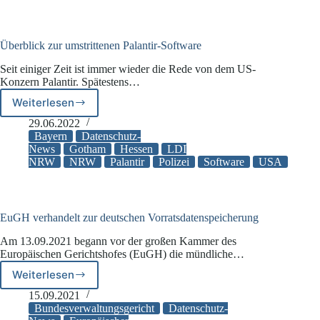
KI-
Richtlinie
Überblick zur umstrittenen Palantir-Software
Seit einiger Zeit ist immer wieder die Rede von dem US-
Konzern Palantir. Spätestens…
Weiterlesen
Überblick
zur
29.06.2022
umstrittenen
Bayern
Datenschutz-
Palantir-
News
Gotham
Hessen
LDI
NRW
NRW
Palantir
Polizei
Software
USA
Software
EuGH verhandelt zur deutschen Vorratsdatenspeicherung
Am 13.09.2021 begann vor der großen Kammer des
Europäischen Gerichtshofes (EuGH) die mündliche…
Weiterlesen
EuGH
verhandelt
15.09.2021
zur
Bundesverwaltungsgericht
Datenschutz-