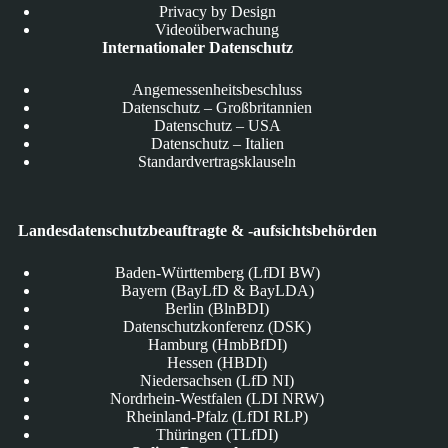
Privacy by Design
Videoüberwachung
Internationaler Datenschutz
Angemessenheitsbeschluss
Datenschutz – Großbritannien
Datenschutz – USA
Datenschutz – Italien
Standardvertragsklauseln
Landesdatenschutzbeauftragte & -aufsichtsbehörden
Baden-Württemberg (LfDI BW)
Bayern (BayLfD & BayLDA)
Berlin (BlnBDI)
Datenschutzkonferenz (DSK)
Hamburg (HmbBfDI)
Hessen (HBDI)
Niedersachsen (LfD NI)
Nordrhein-Westfalen (LDI NRW)
Rheinland-Pfalz (LfDI RLP)
Thüringen (TLfDI)