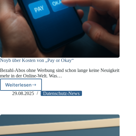
Noyb über Kosten von „Pay or Okay“
Bezahl-Abos ohne Werbung sind schon lange keine Neuigkeit
mehr in der Online-Welt. Was…
Weiterlesen
Noyb
über
29.08.2025
Datenschutz-News
Kosten
von
„Pay
or
Okay“