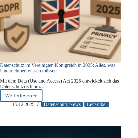
Datenschutz im Vereinigten Königreich in 2025: Alles, was
Unternehmen wissen müssen
Mit dem Data (Use and Access) Act 2025 entwickelt sich das
Datenschutzrecht im…
Weiterlesen
Datenschutz
im
15.12.2025
Datenschutz-News
Leitartikel
Vereinigten
Königreich
in
2025:
Alles,