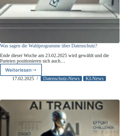
Was sagen die Wahlprogramme über Datenschutz?
Ende dieser Woche am 23.02.2025 wird gewählt und die
Parteien positionieren sich auch…
Weiterlesen
Was
sagen
17.02.2025
Datenschutz-News
KI-News
die
Wahlprogramme
über
Datenschutz?