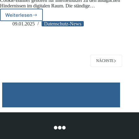
Cookie-Banner gehören für Internetnutzer zu den alltäglichen
Hindernissen im digitalen Raum. Die ständige…
Weiterlesen
Bundesrat:
Gesetz
09.01.2025
Datenschutz-News
gegen
Cookie-
Flut
abgesegnet
NÄCHSTE