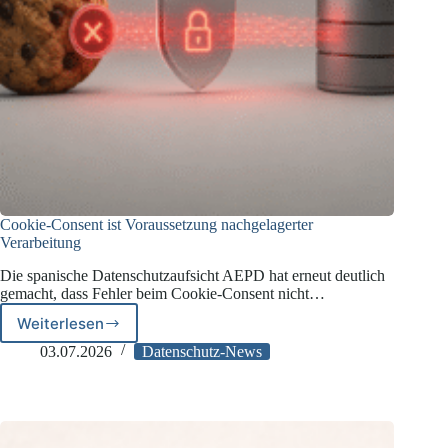
Cookie-Consent ist Voraussetzung nachgelagerter
Verarbeitung
Die spanische Datenschutzaufsicht AEPD hat erneut deutlich
gemacht, dass Fehler beim Cookie-Consent nicht…
Weiterlesen
Cookie-
Consent
03.07.2026
Datenschutz-News
ist
Voraussetzung
nachgelagerter
Verarbeitung