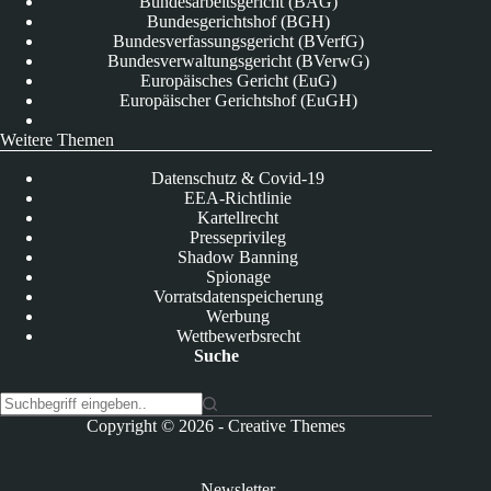
Bundesarbeitsgericht (BAG)
Bundesgerichtshof (BGH)
Bundesverfassungsgericht (BVerfG)
Bundesverwaltungsgericht (BVerwG)
Europäisches Gericht (EuG)
Europäischer Gerichtshof (EuGH)
Weitere Themen
Datenschutz & Covid-19
EEA-Richtlinie
Kartellrecht
Presseprivileg
Shadow Banning
Spionage
Vorratsdatenspeicherung
Werbung
Wettbewerbsrecht
Suche
K
Copyright © 2026 -
Creative Themes
e
i
n
Newsletter