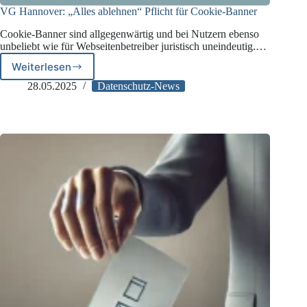
VG Hannover: „Alles ablehnen“ Pflicht für Cookie-Banner
Cookie-Banner sind allgegenwärtig und bei Nutzern ebenso
unbeliebt wie für Webseitenbetreiber juristisch uneindeutig.…
Weiterlesen
VG
Hannover:
28.05.2025
Datenschutz-News
„Alles
ablehnen“
Pflicht
für
Cookie-
Banner