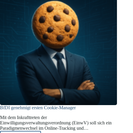
was
Unternehmen
wissen
müssen
BfDI genehmigt ersten Cookie-Manager
Mit dem Inkrafttreten der
Einwilligungsverwaltungsverordnung (EinwV) soll sich ein
Paradigmenwechsel im Online-Tracking und…