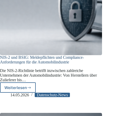
NIS-2 und BSIG: Meldepflichten und Compliance-
Anforderungen für die Automobilindustrie
Die NIS-2-Richtlinie betrifft inzwischen zahlreiche
Unternehmen der Automobilindustrie: Von Herstellern über
Zulieferer bis…
Weiterlesen
NIS-
2
14.05.2026
Datenschutz-News
und
BSIG:
Meldepflichten
und