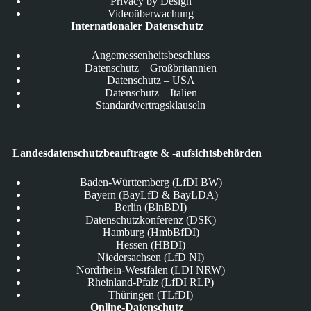
Privacy by Design
Videoüberwachung
Internationaler Datenschutz
Angemessenheitsbeschluss
Datenschutz – Großbritannien
Datenschutz – USA
Datenschutz – Italien
Standardvertragsklauseln
Landesdatenschutzbeauftragte & -aufsichtsbehörden
Baden-Württemberg (LfDI BW)
Bayern (BayLfD & BayLDA)
Berlin (BlnBDI)
Datenschutzkonferenz (DSK)
Hamburg (HmbBfDI)
Hessen (HBDI)
Niedersachsen (LfD NI)
Nordrhein-Westfalen (LDI NRW)
Rheinland-Pfalz (LfDI RLP)
Thüringen (TLfDI)
Online-Datenschutz