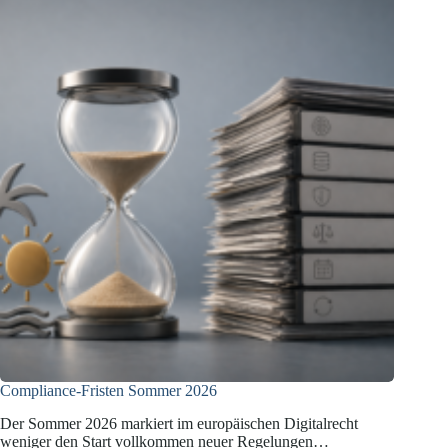
Compliance-
Anforderungen
für
die
Automobilindustrie
Compliance‑Fristen Sommer 2026
Der Sommer 2026 markiert im europäischen Digitalrecht
weniger den Start vollkommen neuer Regelungen…