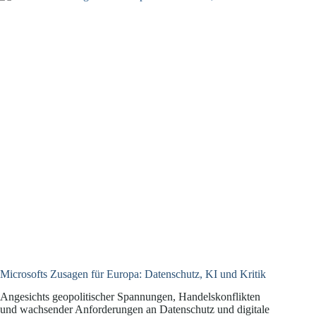
Cybersicherheit
neu
bewerten
müssen
Microsofts Zusagen für Europa: Datenschutz, KI und Kritik
Angesichts geopolitischer Spannungen, Handelskonflikten
und wachsender Anforderungen an Datenschutz und digitale