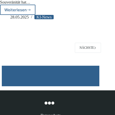
Souveränität hat…
Weiterlesen
Microsofts
Zusagen
28.05.2025
KI-News
für
Europa:
Datenschutz,
KI
und
Kritik
NÄCHSTE