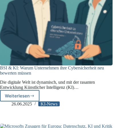
BSI & KI: Warum Unternehmen ihre Cybersicherheit neu
bewerten müssen
Die digitale Welt ist dynamisch, und mit der rasanten
Entwicklung Künstlicher Intelligenz (KI)…
Weiterlesen
BSI
&
26.06.2025
KI-News
KI:
Warum
Unternehmen
ihre