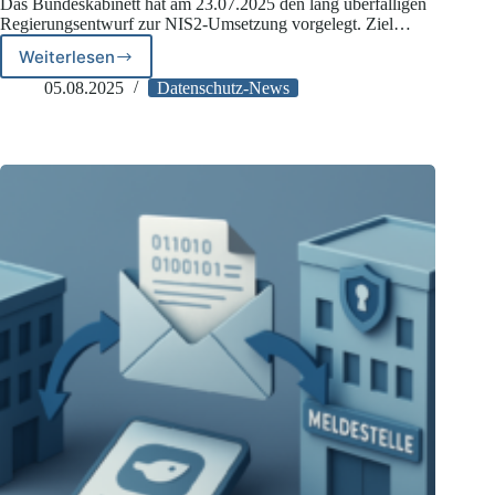
Das Bundeskabinett hat am 23.07.2025 den lang überfälligen
Regierungsentwurf zur NIS2-Umsetzung vorgelegt. Ziel…
Weiterlesen
Regierungsentwurf
zur
05.08.2025
Datenschutz-News
NIS2-
Umsetzung