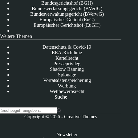
Bundesgerichtshof (BGH)
Bundesverfassungsgericht (BVerfG)
Bundesverwaltungsgericht (BVerwG)
Europäisches Gericht (EuG)
Europäischer Gerichtshof (EuGH)
Weitere Themen
Datenschutz & Covid-19
EEA-Richtlinie
Kartellrecht
Presseprivileg
Shadow Banning
Spionage
Vorratsdatenspeicherung
Werbung
Wettbewerbsrecht
Suche
K
Copyright © 2026 -
Creative Themes
e
i
n
Newsletter