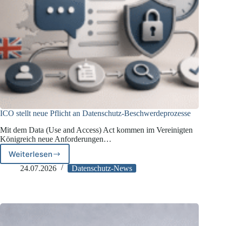
ICO stellt neue Pflicht an Datenschutz-Beschwerdeprozesse
Mit dem Data (Use and Access) Act kommen im Vereinigten
Königreich neue Anforderungen…
Weiterlesen
ICO
stellt
24.07.2026
Datenschutz-News
neue
Pflicht
an
Datenschutz-
Beschwerdeprozesse