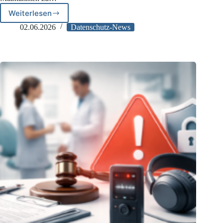
Weiterlesen
E-
Mail-
02.06.2026
Datenschutz-News
Versand
nach
Art.
32
DSGVO:
Transportverschlüsselung
kann
ausreichen