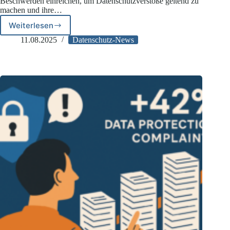
Beschwerden einreichen, um Datenschutzverstöße geltend zu
machen und ihre…
Weiterlesen
Gerichtliche
Kontrolle
11.08.2025
Datenschutz-News
von
Entscheidungen
der
Datenschutzaufsicht