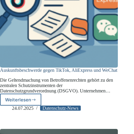
Auskunftsbeschwerde gegen TikTok, AliExpress und WeChat
Die Geltendmachung von Betroffenenrechten gehört zu den
zentralen Schutzinstrumenten der
Datenschutzgrundverordnung (DSGVO). Unternehmen…
Weiterlesen
Auskunftsbeschwerde
gegen
24.07.2025
Datenschutz-News
TikTok,
AliExpress
und
WeChat