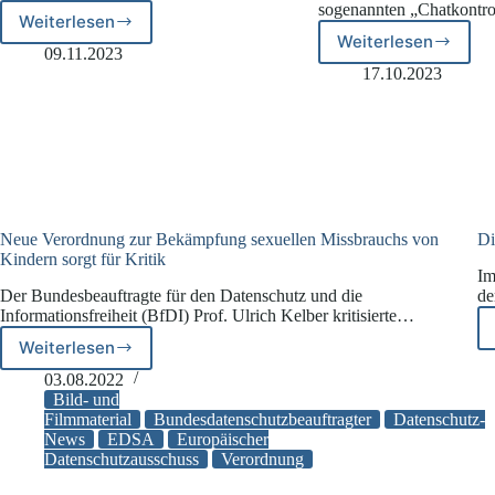
sogenannten „Chatkontr
Weiterlesen
Neue
Weiterlesen
Chatkontroll
Whatsapp-
09.11.2023
sei
Funktion:
17.10.2023
Massenüber
Scheinprofil
Neue Verordnung zur Bekämpfung sexuellen Missbrauchs von
Di
Kindern sorgt für Kritik
Im
Der Bundesbeauftragte für den Datenschutz und die
de
Informationsfreiheit (BfDI) Prof. Ulrich Kelber kritisierte…
Weiterlesen
Neue
Verordnung
03.08.2022
zur
Bild- und
Bekämpfung
Filmmaterial
Bundesdatenschutzbeauftragter
Datenschutz-
News
EDSA
Europäischer
sexuellen
Datenschutzausschuss
Verordnung
Missbrauchs
von