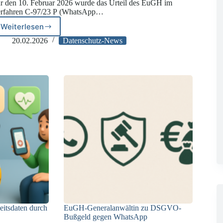
r den 10. Februar 2026 wurde das Urteil des EuGH im
rfahren C-97/23 P (WhatsApp…
Weiterlesen
EuGH:
Urteil
20.02.2026
Datenschutz-News
zur
Klagemöglichkeit
gegen
Beschlüsse
des
EDSA
itsdaten durch
EuGH-Generalanwältin zu DSGVO-
Bußgeld gegen WhatsApp