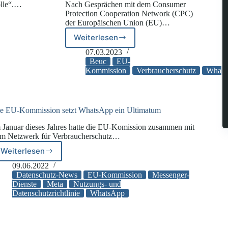
olle“.…
Nach Gesprächen mit dem Consumer
Protection Cooperation Network (CPC)
der Europäischen Union (EU)…
e
Weiterlesen
WhatsApp
wachung
sichert
07.03.2023
Verbraucherschutzbehörden
Beuc
EU-
uneingeschränkte
Kommission
Verbraucherschutz
Whats
Einhaltung
von
EU-
Vorschriften
e EU-Kommission setzt WhatsApp ein Ultimatum
und
 Januar dieses Jahres hatte die EU-Komission zusammen mit
mehr
m Netzwerk für Verbraucherschutz…
Transparenz
zu
Weiterlesen
Die
EU-
09.06.2022
Kommission
Datenschutz-News
EU-Kommission
Messenger-
setzt
Dienste
Meta
Nutzungs- und
Datenschutzrichtlinie
WhatsApp
WhatsApp
ein
Ultimatum