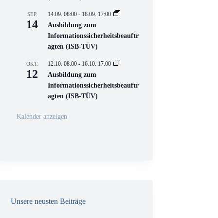
e
l
14.09. 08:00
-
18.09. 17:00
SEP.
l
14
Ausbildung zum
V
Informationssicherheitsbeauftr
e
r
agten (ISB-TÜV)
a
n
12.10. 08:00
-
16.10. 17:00
OKT.
s
12
Ausbildung zum
t
a
Informationssicherheitsbeauftr
l
agten (ISB-TÜV)
t
u
n
Kalender anzeigen
g
Unsere neusten Beiträge