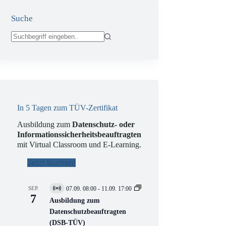
Suche
Keine
Ergebnisse
In 5 Tagen zum TÜV-Zertifikat
Ausbildung zum
Datenschutz- oder
Informationssicherheitsbeauftragten
mit Virtual Classroom und E-Learning.
Jetzt buchen!
SEP.
07.09. 08:00
-
11.09. 17:00
V
7
i
Ausbildung zum
r
Datenschutzbeauftragten
t
(DSB-TÜV)
u