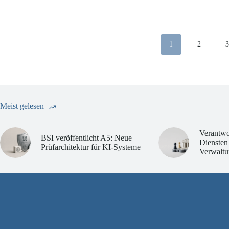
Kindern
sorgt
für
Kritik
1
2
Meist gelesen
Verantwo
BSI veröffentlicht A5: Neue
Diensten
Prüfarchitektur für KI-Systeme
Verwaltu