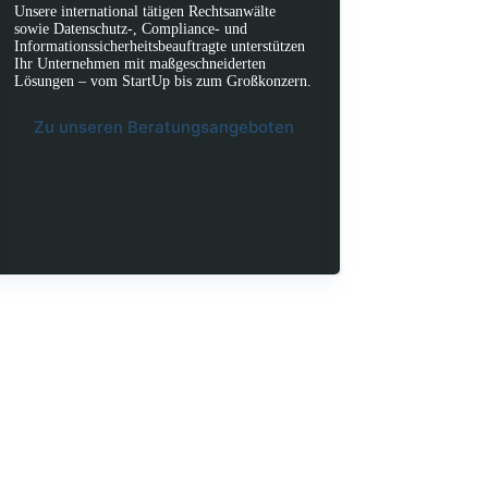
Unsere international tätigen Rechtsanwälte
sowie Datenschutz-, Compliance- und
Informationssicherheitsbeauftragte unterstützen
Ihr Unternehmen mit maßgeschneiderten
Lösungen – vom StartUp bis zum Großkonzern.
Zu unseren Beratungsangeboten
App