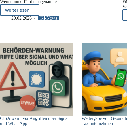
Wendepunkt für die sogenannte…
Fü
Ve
Weiterlesen
Metas
Pläne
20.02.2026
KI-News
zum
Agentic
Commerce
im
Lichte
des
EU-
Rechts
CISA warnt vor Angriffen über Signal
Weitergabe von Gesundhe
und WhatsApp
Taxiunternehmen