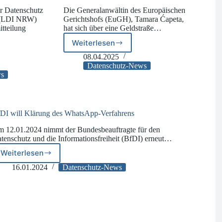
ür Datenschutz
Die Generalanwältin des Europäischen
t (LDI NRW)
Gerichtshofs (EuGH), Tamara Ćapeta,
itteilung
hat sich über eine Geldstraße…
Weiterlesen
EuGH-
Generalanwältin
08.04.2025
zu
Datenschutz-News
daten
DSGVO-
ws
Bußgeld
ehmen
gegen
WhatsApp
DI will Klärung des WhatsApp-Verfahrens
 12.01.2024 nimmt der Bundesbeauftragte für den
tenschutz und die Informationsfreiheit (BfDI) erneut…
Weiterlesen
BfDI
will
16.01.2024
Datenschutz-News
Klärung
des
WhatsApp-
Verfahrens