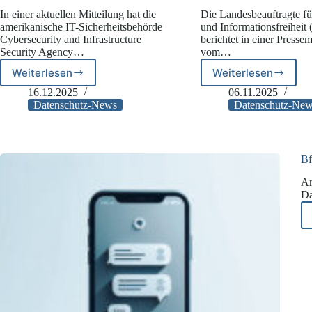
In einer aktuellen Mitteilung hat die
Die Landesbeauftragte f
amerikanische IT-Sicherheitsbehörde
und Informationsfreihei
Cybersecurity and Infrastructure
berichtet in einer Pressem
Security Agency…
vom…
Weiterlesen
Weiterlesen
CISA
Weitergabe
warnt
von
16.12.2025
06.11.2025
vor
Gesundheits
Datenschutz-News
Datenschutz-Ne
Angriffen
durch
über
Taxiuntern
Signal
und
Bf
WhatsApp
Am
Da