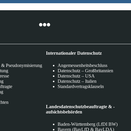
Internationaler Datenschutz
 & Pseudonymisierung
Angemessenheitsbeschluss
itung
Datenschutz – Großbritannien
eresse
Datenschutz – USA
ng
Datenschutz – Italien
ftragte
Standardvertragsklauseln
ng
chten
Landesdatenschutzbeauftragte & -
aufsichtsbehörden
Baden-Württemberg (LfDI BW)
Bayern (BayLfD & BayLDA)