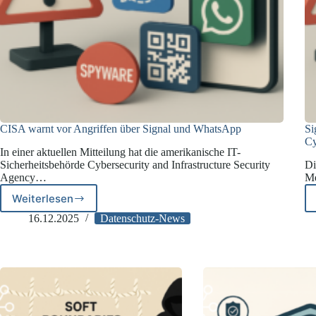
CISA warnt vor Angriffen über Signal und WhatsApp
Si
Cy
In einer aktuellen Mitteilung hat die amerikanische IT-
Sicherheitsbehörde Cybersecurity and Infrastructure Security
Di
Agency…
Me
Weiterlesen
CISA
warnt
16.12.2025
Datenschutz-News
vor
Angriffen
über
Signal
und
WhatsApp