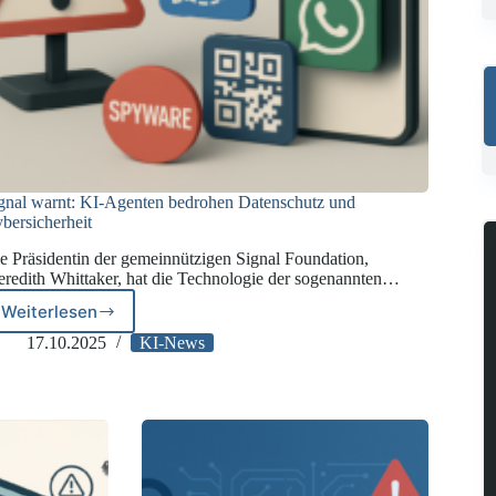
gnal warnt: KI-Agenten bedrohen Datenschutz und
bersicherheit
e Präsidentin der gemeinnützigen Signal Foundation,
redith Whittaker, hat die Technologie der sogenannten…
Weiterlesen
Signal
warnt:
17.10.2025
KI-News
KI-
Agenten
bedrohen
Datenschutz
und
Cybersicherheit