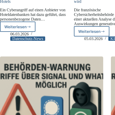
Hotels
wird
Ein Cyberangriff auf einen Anbieter von
Die französische
Hoteldatenbanken hat dazu geführt, dass
Cybersicherheitsbehörde
personenbezogene Daten…
einer aktuellen Analyse d
Auswirkungen generati
Weiterlesen
Cyberangriff
Weiterlesen
Wie
auf
06.03.2026
generative
Hotel-
Datenschutz-News
05.03.2026
KI
KI
IT-
Cyberangrif
Dienstleister:
revolutionier
Verantwortlichkeit
und
und
selbst
Pflichten
zur
für
Zielscheibe
Hotels
wird