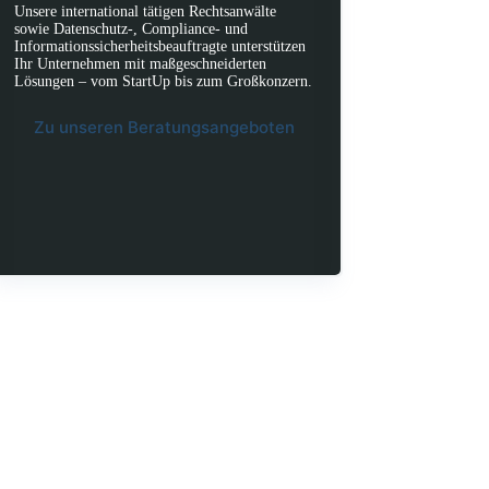
Unsere international tätigen Rechtsanwälte
sowie Datenschutz-, Compliance- und
Informationssicherheitsbeauftragte unterstützen
Ihr Unternehmen mit maßgeschneiderten
Lösungen – vom StartUp bis zum Großkonzern.
Zu unseren Beratungsangeboten