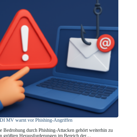
DI MV warnt vor Phishing-Angriffen
e Bedrohung durch Phishing-Attacken gehört weiterhin zu
n größten Herausforderungen im Bereich der…