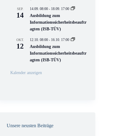
e
l
14.09. 08:00
-
18.09. 17:00
SEP.
l
14
Ausbildung zum
V
Informationssicherheitsbeauftr
e
r
agten (ISB-TÜV)
a
n
12.10. 08:00
-
16.10. 17:00
OKT.
s
12
Ausbildung zum
t
a
Informationssicherheitsbeauftr
l
agten (ISB-TÜV)
t
u
n
Kalender anzeigen
g
Unsere neusten Beiträge