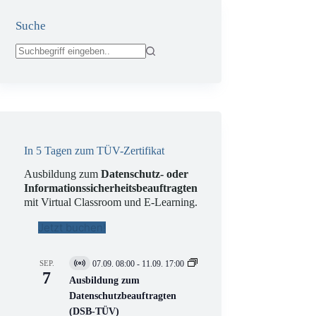
Suche
Keine
Ergebnisse
In 5 Tagen zum TÜV-Zertifikat
Ausbildung zum
Datenschutz- oder
Informationssicherheitsbeauftragten
mit Virtual Classroom und E-Learning.
Jetzt buchen!
SEP.
07.09. 08:00
-
11.09. 17:00
V
7
i
Ausbildung zum
r
Datenschutzbeauftragten
t
(DSB-TÜV)
u