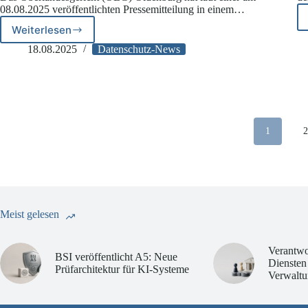
08.08.2025 veröffentlichten Pressemitteilung in einem…
Weiterlesen
Grob
fahrlässig!
18.08.2025
Datenschutz-News
Ersatzanspruch
gegen
Bank
nach
Phishing-
Vorfall
1
Meist gelesen
Verantwo
BSI veröffentlicht A5: Neue
Diensten
Prüfarchitektur für KI-Systeme
Verwaltu