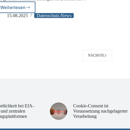
Weiterlesen
LfDI
MV
15.08.2025
Datenschutz-News
warnt
vor
Phishing-
Angriffen
2
NÄCHSTE
rtlichkeit bei EfA-
Cookie-Consent ist
 und zentralen
Voraussetzung nachgelagerter
ngsplattformen
Verarbeitung