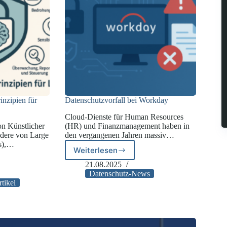
inzipien für
Datenschutzvorfall bei Workday
Cloud-Dienste für Human Resources
on Künstlicher
(HR) und Finanzmanagement haben in
ondere von Large
den vergangenen Jahren massiv…
s),…
Weiterlesen
Datenschutzvorfall
bei
21.08.2025
Workday
Datenschutz-News
rtikel
pien