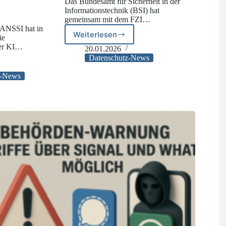
Das Bundesamt für Sicherheit in der
Informationstechnik (BSI) hat
gemeinsam mit dem FZI…
 ANSSI hat in
Weiterlesen
ie
BSI:
ver KI…
Wie
20.01.2026
sicher
Datenschutz-News
sind
-News
Passwortmanager?
fe
t