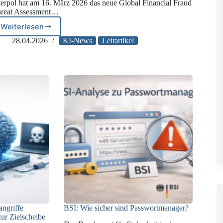
terpol hat am 16. März 2026 das neue Global Financial Fraud
reat Assessment…
Weiterlesen
Interpol
warnt
28.04.2026
KI-News
Leitartikel
vor
Künstlicher
Intelligenz
als
Treiber
globaler
Finanzkriminalität
angriffe
BSI: Wie sicher sind Passwortmanager?
zur Zielscheibe