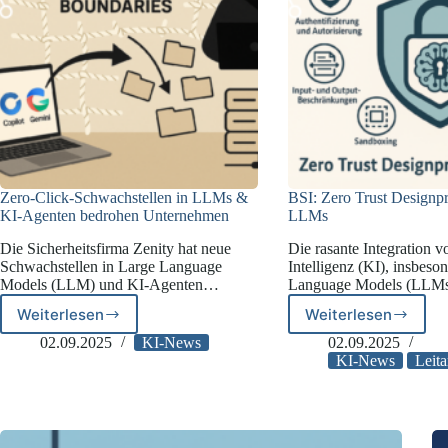
Zero-Click-Schwachstellen in LLMs &
BSI: Zero Trust Designpr
KI-Agenten bedrohen Unternehmen
LLMs
Die Sicherheitsfirma Zenity hat neue
Die rasante Integration v
Schwachstellen in Large Language
Intelligenz (KI), insbes
Models (LLM) und KI-Agenten…
Language Models (LLM
Weiterlesen
Weiterlesen
Zero-
BSI:
Click-
Zero
02.09.2025
KI-News
02.09.2025
Schwachstellen
Trust
KI-News
Leita
in
Designprinzi
LLMs
für
&
LLMs
KI-