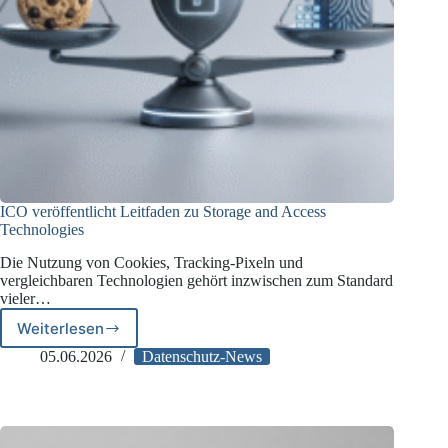
ICO veröffentlicht Leitfaden zu Storage and Access
Technologies
Die Nutzung von Cookies, Tracking-Pixeln und
vergleichbaren Technologien gehört inzwischen zum Standard
vieler…
Weiterlesen
ICO
veröffentlicht
05.06.2026
Datenschutz-News
Leitfaden
zu
Storage
and