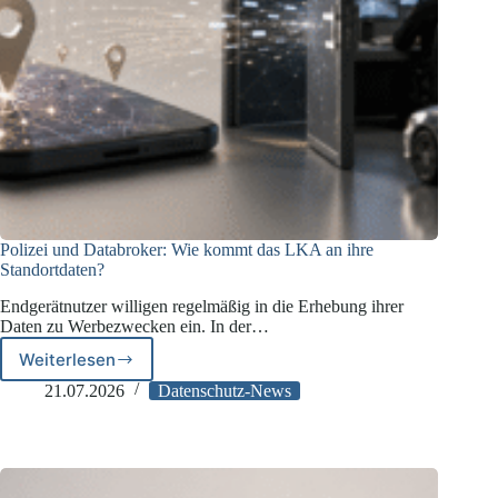
Polizei und Databroker: Wie kommt das LKA an ihre
Standortdaten?
Endgerätnutzer willigen regelmäßig in die Erhebung ihrer
Daten zu Werbezwecken ein. In der…
Weiterlesen
Polizei
und
21.07.2026
Datenschutz-News
Databroker:
Wie
kommt
das
LKA