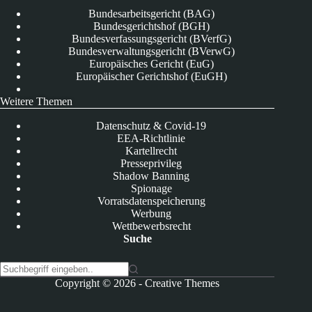
Bundesarbeitsgericht (BAG)
Bundesgerichtshof (BGH)
Bundesverfassungsgericht (BVerfG)
Bundesverwaltungsgericht (BVerwG)
Europäisches Gericht (EuG)
Europäischer Gerichtshof (EuGH)
Weitere Themen
Datenschutz & Covid-19
EEA-Richtlinie
Kartellrecht
Presseprivileg
Shadow Banning
Spionage
Vorratsdatenspeicherung
Werbung
Wettbewerbsrecht
Suche
K
Copyright © 2026 -
Creative Themes
e
i