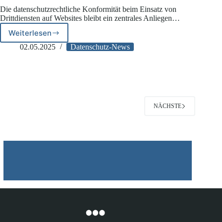
Die datenschutzrechtliche Konformität beim Einsatz von
Drittdiensten auf Websites bleibt ein zentrales Anliegen…
Weiterlesen
HmbBfDI:
Prüfung
02.05.2025
Datenschutz-News
von
Tracking
durch
Drittdienste
NÄCHSTE