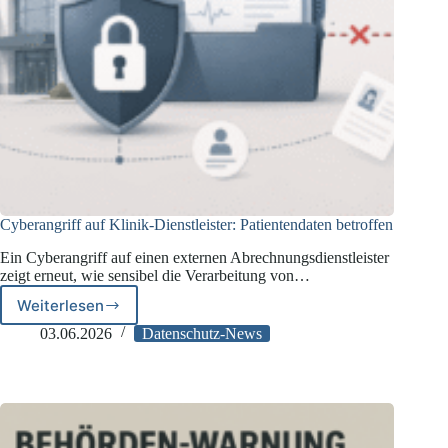
Cyberangriff auf Klinik-Dienstleister: Patientendaten betroffen
Ein Cyberangriff auf einen externen Abrechnungsdienstleister
zeigt erneut, wie sensibel die Verarbeitung von…
Weiterlesen
Cyberangriff
auf
03.06.2026
Datenschutz-News
Klinik-
Dienstleister:
Patientendaten
betroffen