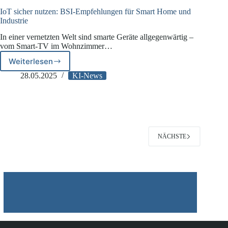
IoT sicher nutzen: BSI-Empfehlungen für Smart Home und
Industrie
In einer vernetzten Welt sind smarte Geräte allgegenwärtig –
vom Smart-TV im Wohnzimmer…
Weiterlesen
IoT
sicher
28.05.2025
KI-News
nutzen:
BSI-
Empfehlungen
für
Smart
Home
NÄCHSTE
und
Industrie