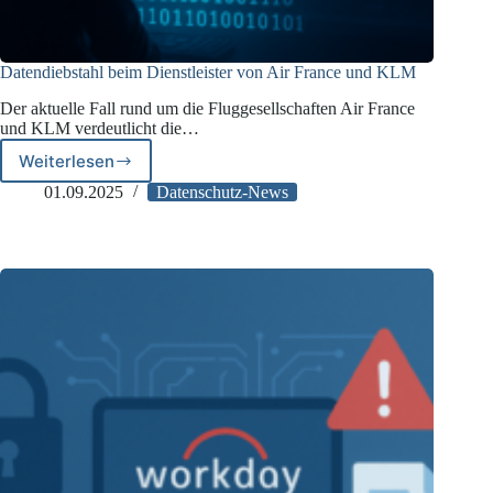
Datendiebstahl beim Dienstleister von Air France und KLM
Der aktuelle Fall rund um die Fluggesellschaften Air France
und KLM verdeutlicht die…
Weiterlesen
Datendiebstahl
beim
01.09.2025
Datenschutz-News
Dienstleister
von
Air
France
und
KLM