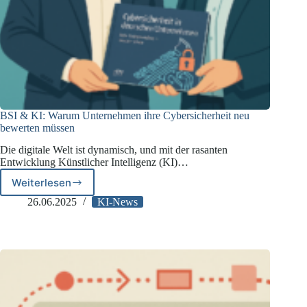
BSI & KI: Warum Unternehmen ihre Cybersicherheit neu
bewerten müssen
Die digitale Welt ist dynamisch, und mit der rasanten
Entwicklung Künstlicher Intelligenz (KI)…
Weiterlesen
BSI
&
26.06.2025
KI-News
KI:
Warum
Unternehmen
ihre
Cybersicherheit
neu
bewerten
müssen