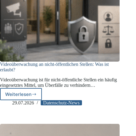
Videoüberwachung an nicht-öffentlichen Stellen: Was ist
erlaubt?
Videoüberwachung ist für nicht-öffentliche Stellen ein häufig
eingesetztes Mittel, um Überfälle zu verhindern…
Weiterlesen
Videoüberwachung
an
29.07.2026
Datenschutz-News
nicht-
öffentlichen
Stellen:
Was
ist