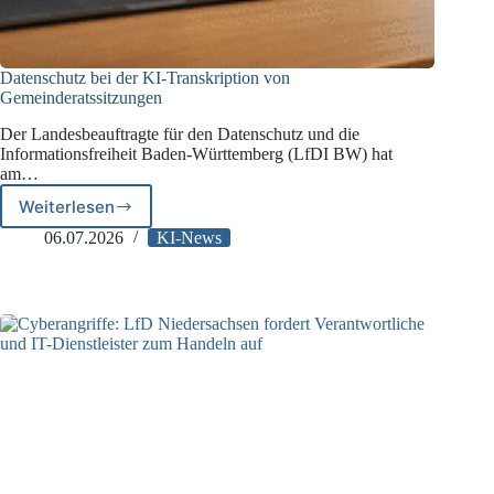
Datenschutz bei der KI-Transkription von
Gemeinderatssitzungen
Der Landesbeauftragte für den Datenschutz und die
Informationsfreiheit Baden-Württemberg (LfDI BW) hat
am…
Weiterlesen
Datenschutz
bei
06.07.2026
KI-News
der
KI-
Transkription
von
Gemeinderatssitzungen