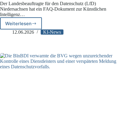
Der Landesbeauftragte für den Datenschutz (LfD)
Niedersachsen hat ein FAQ-Dokument zur Künstlichen
Intelligenz…
Weiterlesen
LfD
Niedersachsen:
12.06.2026
KI-News
Unternehmen
sollten
Schatten-
KI
nicht
tolerieren