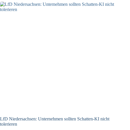
und
IT-
Dienstleister
zum
Handeln
auf
LfD Niedersachsen: Unternehmen sollten Schatten-KI nicht
tolerieren