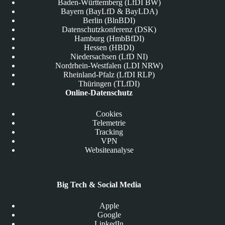
Baden-Württemberg (LfDI BW)
Bayern (BayLfD & BayLDA)
Berlin (BlnBDI)
Datenschutzkonferenz (DSK)
Hamburg (HmbBfDI)
Hessen (HBDI)
Niedersachsen (LfD NI)
Nordrhein-Westfalen (LDI NRW)
Rheinland-Pfalz (LfDI RLP)
Thüringen (TLfDI)
Online-Datenschutz
Cookies
Telemetrie
Tracking
VPN
Websiteanalyse
Big Tech & Social Media
Apple
Google
LinkedIn