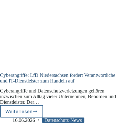
Cyberangriffe: LfD Niedersachsen fordert Verantwortliche
und IT-Dienstleister zum Handeln auf
Cyberangriffe und Datenschutzverletzungen gehören
inzwischen zum Alltag vieler Unternehmen, Behörden und
Dienstleister. Der…
Weiterlesen
Cyberangriffe:
LfD
16.06.2026
Datenschutz-News
Niedersachsen
fordert
Verantwortliche