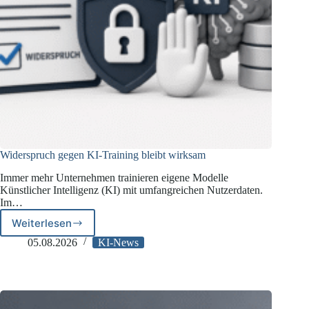
Widerspruch gegen KI-Training bleibt wirksam
Immer mehr Unternehmen trainieren eigene Modelle
Künstlicher Intelligenz (KI) mit umfangreichen Nutzerdaten.
Im…
Weiterlesen
Widerspruch
gegen
05.08.2026
KI-News
KI-
Training
bleibt
wirksam