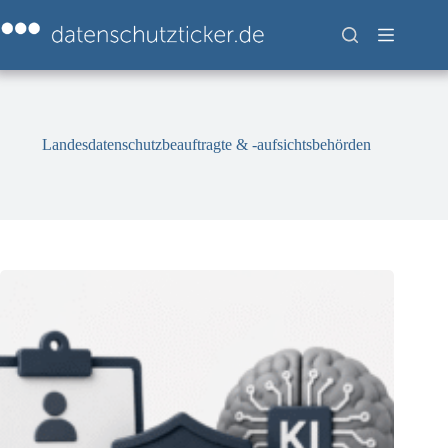
Zum
Inhalt
springen
Landesdatenschutzbeauftragte & -aufsichtsbehörden