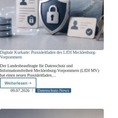
Digitale Kurkarte: Praxisleitfaden des LfDI Mecklenburg-
Vorpommern
Der Landesbeauftragte für Datenschutz und
Informationsfreiheit Mecklenburg-Vorpommern (LfDI MV)
hat einen neuen Praxisleitfaden…
Weiterlesen
Digitale
Kurkarte:
09.07.2026
Datenschutz-News
Praxisleitfaden
des
LfDI
Mecklenburg-
Vorpommern