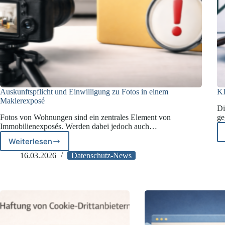
Auskunftspflicht und Einwilligung zu Fotos in einem
KI
Maklerexposé
Di
Fotos von Wohnungen sind ein zentrales Element von
ge
Immobilienexposés. Werden dabei jedoch auch…
Weiterlesen
Auskunftspflicht
und
16.03.2026
Datenschutz-News
Einwilligung
zu
Fotos
in
einem
Maklerexposé