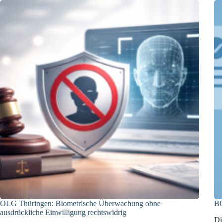
Drittanbietern
bei
fehlender
Einwilligung
OLG Thüringen: Biometrische Überwachung ohne
BG
ausdrückliche Einwilligung rechtswidrig
Di