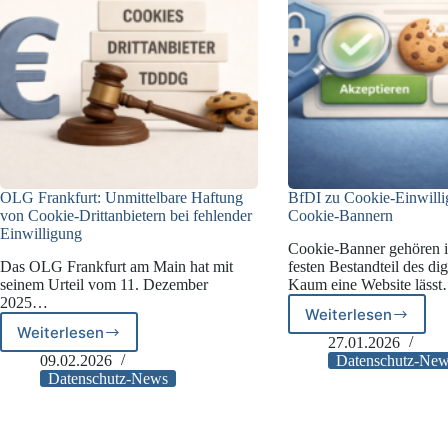
OLG Frankfurt: Unmittelbare Haftung
BfDI zu Cookie-Einwill
von Cookie-Drittanbietern bei fehlender
Cookie-Bannern
Einwilligung
Cookie-Banner gehören 
Das OLG Frankfurt am Main hat mit
festen Bestandteil des dig
seinem Urteil vom 11. Dezember
Kaum eine Website läss
2025…
Weiterlesen
BfDI
Weiterlesen
OLG
zu
27.01.2026
Frankfurt:
Cookie-
09.02.2026
Datenschutz-Ne
Unmittelbare
Einwilligung
Datenschutz-News
Haftung
und
von
Cookie-
Cookie-
Bannern