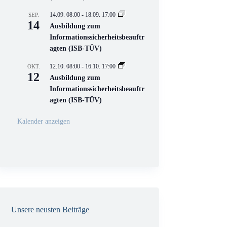
e
l
14.09. 08:00
-
18.09. 17:00
SEP.
l
14
Ausbildung zum
V
Informationssicherheitsbeauftr
e
r
agten (ISB-TÜV)
a
n
12.10. 08:00
-
16.10. 17:00
OKT.
s
12
Ausbildung zum
t
a
Informationssicherheitsbeauftr
l
agten (ISB-TÜV)
t
u
n
Kalender anzeigen
g
Unsere neusten Beiträge