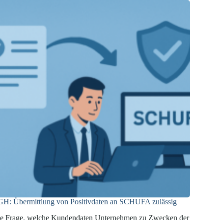
wirksame
Einwilligung
H: Übermittlung von Positivdaten an SCHUFA zulässig
e Frage, welche Kundendaten Unternehmen zu Zwecken der