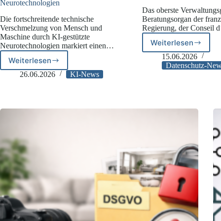
Neurotechnologien
Das oberste Verwaltungs
Die fortschreitende technische
Beratungsorgan der fran
Verschmelzung von Mensch und
Regierung, der Conseil d
Maschine durch KI-gestützte
Weiterlesen
Neurotechnologien markiert einen…
Frankreich:
Klageabwei
15.06.2026
Weiterlesen
Gedanken
gegen
Datenschutz-Ne
als
Criteo
26.06.2026
KI-News
Daten:
Die
neuen
UNESCO-
Leitlinien
für
KI-
Neurotechnologien