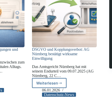
igungen und
DSGVO und Kopplungsverbot: AG
Nürnberg bestätigt wirksame
Einwilligung
inzwischen zum
italen Alltags.
Das Amtsgericht Nürnberg hat mit
t…
seinem Endurteil vom 09.07.2025 (AG
Nürnberg, 22 C…
Weiterlesen
DSGVO
und
ws
06.01.2026
Kopplungsverbot:
en
Datenschutz-News
AG
Nürnberg
bestätigt