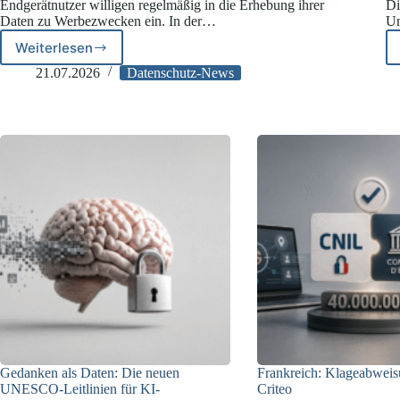
Endgerätnutzer willigen regelmäßig in die Erhebung ihrer
Di
Daten zu Werbezwecken ein. In der…
Un
Weiterlesen
Polizei
und
21.07.2026
Datenschutz-News
Databroker:
Wie
kommt
das
LKA
an
ihre
Standortdaten?
Gedanken als Daten: Die neuen
Frankreich: Klageabwei
UNESCO-Leitlinien für KI-
Criteo