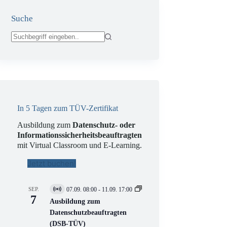
Suche
Keine
Ergebnisse
In 5 Tagen zum TÜV-Zertifikat
Ausbildung zum
Datenschutz- oder
Informationssicherheitsbeauftragten
mit Virtual Classroom und E-Learning.
Jetzt buchen!
SEP.
07.09. 08:00
-
11.09. 17:00
V
7
i
Ausbildung zum
r
Datenschutzbeauftragten
t
(DSB-TÜV)
u