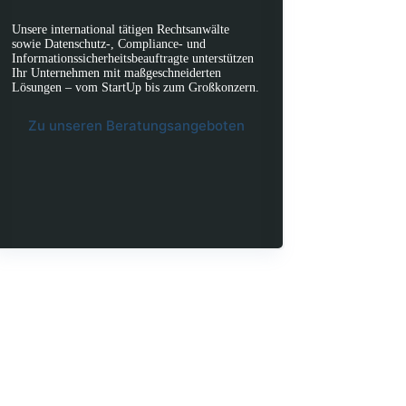
Unsere international tätigen Rechtsanwälte
sowie Datenschutz-, Compliance- und
Informationssicherheitsbeauftragte unterstützen
Ihr Unternehmen mit maßgeschneiderten
Lösungen – vom StartUp bis zum Großkonzern.
Zu unseren Beratungsangeboten