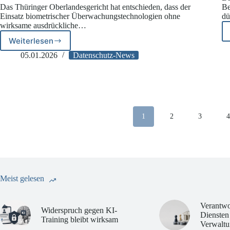
Das Thüringer Oberlandesgericht hat entschieden, dass der
Be
Einsatz biometrischer Überwachungstechnologien ohne
dü
wirksame ausdrückliche…
Weiterlesen
OLG
Thüringen:
05.01.2026
Datenschutz-News
Biometrische
Überwachung
ohne
ausdrückliche
Einwilligung
rechtswidrig
1
2
3
Meist gelesen
Verantwo
Widerspruch gegen KI-
Diensten
Training bleibt wirksam
Verwaltu