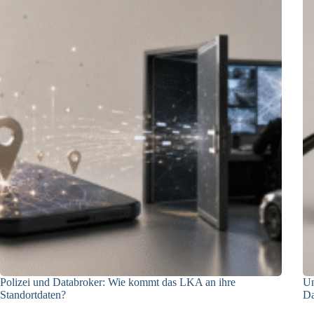
Polizei und Databroker: Wie kommt das LKA an ihre
Un
Standortdaten?
Da