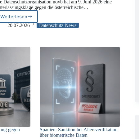
e Datenschutzorganisation noyb hat am 9. Juni 2026 eine
terlassungsklage gegen die österreichische…
Weiterlesen
Unterlassungs-
und
20.07.2026
Datenschutz-News
Sammelklage
gegen
CRIF:
Datenschutzrechtliche
Risiken
beim
Bonitätsscoring
sung gegen
Spanien: Sanktion bei Altersverifikation
über biometrische Daten