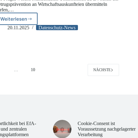
trugsprävention an Wirtschaftsauskunfteien übermitteln
rfen,…
Weiterlesen
BGH:
Übermittlung
20.11.2025
Datenschutz-News
von
Positivdaten
an
SCHUFA
zulässig
4
…
10
NÄCHSTE
rtlichkeit bei EfA-
Cookie-Consent ist
 und zentralen
Voraussetzung nachgelagerter
ngsplattformen
Verarbeitung