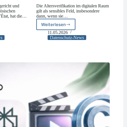
gericht und
Die Altersverifikation im digitalen Raum
zösischen
gilt als sensibles Feld, insbesondere
’État, hat die…
dann, wenn sie…
Weiterlesen
Spanien:
sung
Sanktion
11.05.2026
bei
ws
Datenschutz-News
Altersverifikation
über
biometrische
Daten