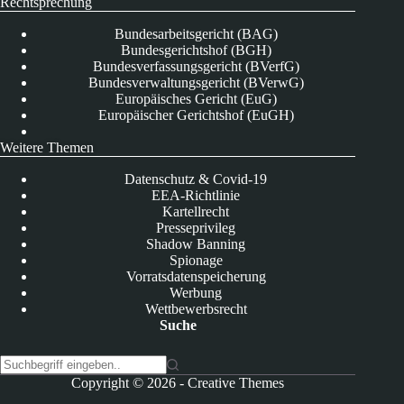
Rechtsprechung
Bundesarbeitsgericht (BAG)
Bundesgerichtshof (BGH)
Bundesverfassungsgericht (BVerfG)
Bundesverwaltungsgericht (BVerwG)
Europäisches Gericht (EuG)
Europäischer Gerichtshof (EuGH)
Weitere Themen
Datenschutz & Covid-19
EEA-Richtlinie
Kartellrecht
Presseprivileg
Shadow Banning
Spionage
Vorratsdatenspeicherung
Werbung
Wettbewerbsrecht
Suche
K
Copyright © 2026 -
Creative Themes
e