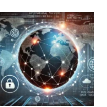
2:
Das
Transfer
Impact
Assessment