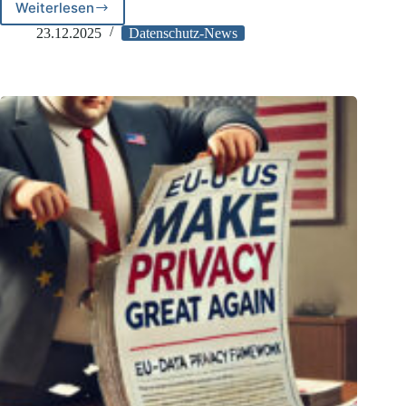
Weiterlesen
Kroatien:
4,5
23.12.2025
Datenschutz-News
Mio.
Euro
Bußgeld
für
Telekommunikationsanbieter