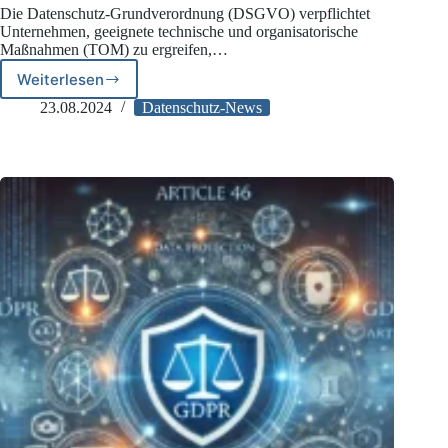
Die Datenschutz-Grundverordnung (DSGVO) verpflichtet
Unternehmen, geeignete technische und organisatorische
Maßnahmen (TOM) zu ergreifen,…
Weiterlesen
Internationale
Datentransfers
23.08.2024
Datenschutz-News
Teil
4:
Technische
und
organisatorische
Maßnahmen