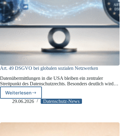
Art. 49 DSGVO bei globalen sozialen Netzwerken
Datenübermittlungen in die USA bleiben ein zentraler
Streitpunkt des Datenschutzrechts. Besonders deutlich wird…
Weiterlesen
Art.
49
29.06.2026
Datenschutz-News
DSGVO
bei
globalen
sozialen
Netzwerken