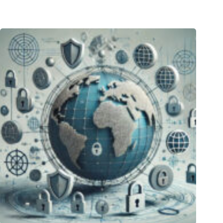
über
Datenexport
nach
China