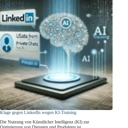
ab
3.
November
2025
Klage gegen LinkedIn wegen KI-Training
Die Nutzung von Künstlicher Intelligenz (KI) zur
Optimierung von Diensten und Produkten ist…