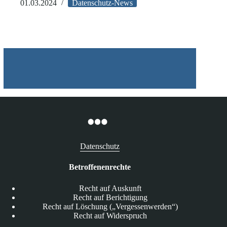
gegen
01.03.2024
Datenschutz-News
LinkedIn
bei
EU-
Kommission
Datenschutz
Betroffenenrechte
Recht auf Auskunft
Recht auf Berichtigung
Recht auf Löschung („Vergessenwerden“)
Recht auf Widerspruch