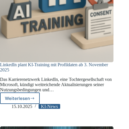
LinkedIn plant KI-Training mit Profildaten ab 3. November
2025
Das Karrierenetzwerk LinkedIn, eine Tochtergesellschaft von
Microsoft, kündigt weitreichende Aktualisierungen seiner
Nutzungsbedingungen und…
Weiterlesen
LinkedIn
plant
15.10.2025
KI-News
KI-
Training
mit
Profildaten