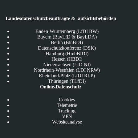
Landesdatenschutzbeauftragte & -aufsichtsbehörden
Baden-Württemberg (LfDI BW)
Bayern (BayLfD & BayLDA)
Berlin (BlnBDI)
Datenschutzkonferenz (DSK)
Hamburg (HmbBfDI)
Hessen (HBDI)
Niedersachsen (LfD NI)
Nordrhein-Westfalen (LDI NRW)
Rheinland-Pfalz (LfDI RLP)
Thüringen (TLfDI)
Online-Datenschutz
Cookies
Telemetrie
Tracking
VPN
Websiteanalyse