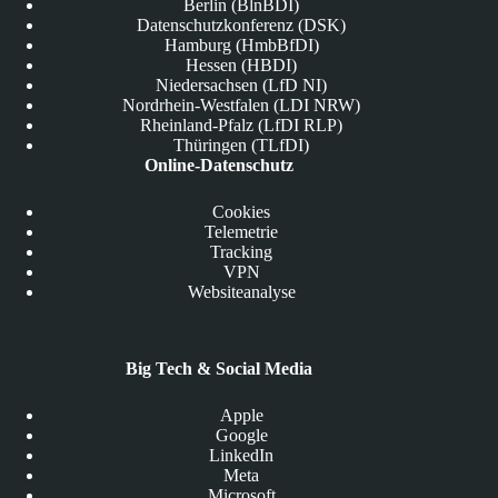
Berlin (BlnBDI)
Datenschutzkonferenz (DSK)
Hamburg (HmbBfDI)
Hessen (HBDI)
Niedersachsen (LfD NI)
Nordrhein-Westfalen (LDI NRW)
Rheinland-Pfalz (LfDI RLP)
Thüringen (TLfDI)
Online-Datenschutz
Cookies
Telemetrie
Tracking
VPN
Websiteanalyse
Big Tech & Social Media
Apple
Google
LinkedIn
Meta
Microsoft