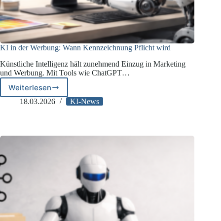
KI in der Werbung: Wann Kennzeichnung Pflicht wird
Künstliche Intelligenz hält zunehmend Einzug in Marketing
und Werbung. Mit Tools wie ChatGPT…
Weiterlesen
KI
in
18.03.2026
KI-News
der
Werbung:
Wann
Kennzeichnung
Pflicht
wird