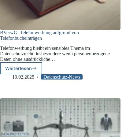
BVerwG: Telefonwerbung aufgrund von
Telefonbucheinträgen
Telefonwerbung bleibt ein sensibles Thema im
Datenschutzrecht, insbesondere wenn personenbezogene
Daten ohne ausdrückliche…
Weiterlesen
BVerwG:
Telefonwerbung
10.02.2025
Datenschutz-News
aufgrund
von
Telefonbucheinträgen