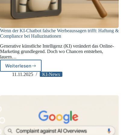
Wenn der KI-Chatbot falsche Werbeaussagen trifft: Haftung &
Compliance bei Halluzinationen
Generative künstliche Intelligenz (KI) verändert das Online-
Marketing grundlegend. Doch wo Chancen entstehen,
lauern…
Weiterlesen
Wenn
der
11.11.2025
KI-News
KI-
Chatbot
falsche
Werbeaussagen
trifft:
Haftung
&
Compliance
bei
Halluzinationen