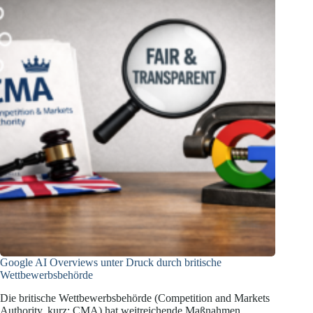
dessen
Falschaussagen
Google AI Overviews unter Druck durch britische
Wettbewerbsbehörde
Die britische Wettbewerbsbehörde (Competition and Markets
Authority, kurz: CMA) hat weitreichende Maßnahmen