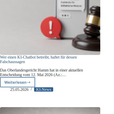
Wer einen KI-Chatbot betreibt, haftet für dessen
Falschaussagen
Das Oberlandesgericht Hamm hat in einer aktuellen
Entscheidung vom 12. Mai 2026 (Az.:…
Weiterlesen
Wer
einen
25.05.2026
KI-News
KI-
Chatbot
betreibt,
haftet
für