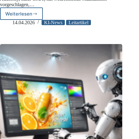
vorgeschlagen,…
Weiterlesen
Google
AI
14.04.2026
KI-News
Leitartikel
Overviews
unter
Druck
durch
britische
Wettbewerbsbehörde