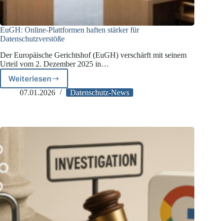
EuGH: Online-Plattformen haften stärker für
Datenschutzverstöße
Der Europäische Gerichtshof (EuGH) verschärft mit seinem
Urteil vom 2. Dezember 2025 in…
Weiterlesen
EuGH:
Online-
07.01.2026
Datenschutz-News
Plattformen
haften
stärker
für
Datenschutzverstöße