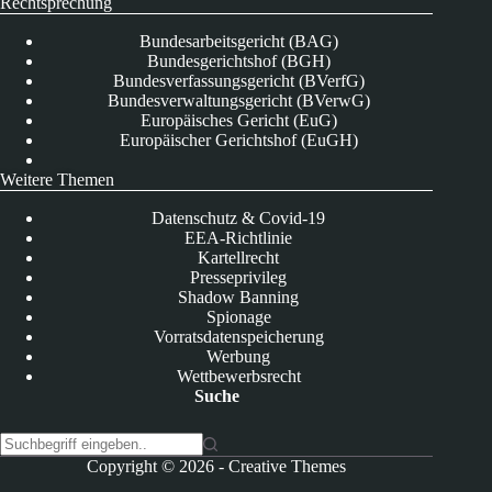
Rechtsprechung
Bundesarbeitsgericht (BAG)
Bundesgerichtshof (BGH)
Bundesverfassungsgericht (BVerfG)
Bundesverwaltungsgericht (BVerwG)
Europäisches Gericht (EuG)
Europäischer Gerichtshof (EuGH)
Weitere Themen
Datenschutz & Covid-19
EEA-Richtlinie
Kartellrecht
Presseprivileg
Shadow Banning
Spionage
Vorratsdatenspeicherung
Werbung
Wettbewerbsrecht
Suche
K
Copyright © 2026 -
Creative Themes
e