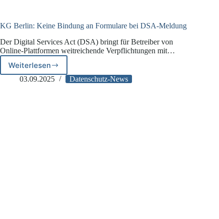
KG Berlin: Keine Bindung an Formulare bei DSA-Meldung
Der Digital Services Act (DSA) bringt für Betreiber von
Online-Plattformen weitreichende Verpflichtungen mit…
Weiterlesen
KG
Berlin:
03.09.2025
Datenschutz-News
Keine
Bindung
an
Formulare
bei
DSA-
Meldung