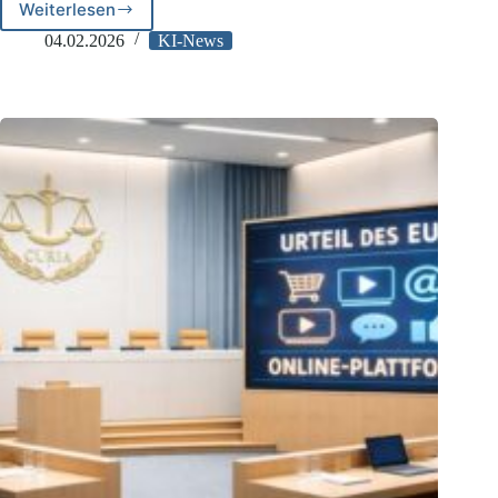
Weiterlesen
EU-
Kommission
04.02.2026
KI-News
prüft
KI
Grok:
Neue
DSA-
Untersuchung
gegen
X