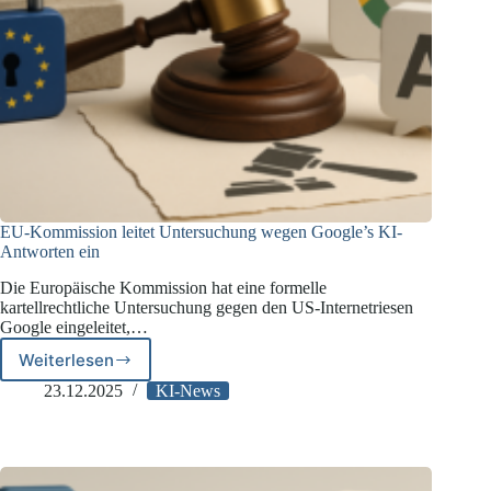
EU-Kommission leitet Untersuchung wegen Google’s KI-
Antworten ein
Die Europäische Kommission hat eine formelle
kartellrechtliche Untersuchung gegen den US-Internetriesen
Google eingeleitet,…
Weiterlesen
EU-
Kommission
23.12.2025
KI-News
leitet
Untersuchung
wegen
Google’s