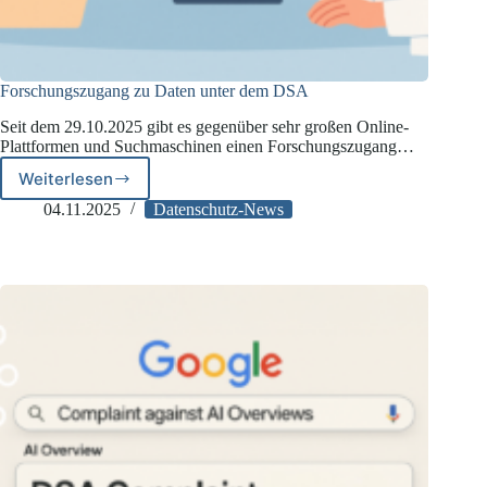
Forschungszugang zu Daten unter dem DSA
Seit dem 29.10.2025 gibt es gegenüber sehr großen Online-
Plattformen und Suchmaschinen einen Forschungszugang…
Weiterlesen
Forschungszugang
zu
04.11.2025
Datenschutz-News
Daten
unter
dem
DSA