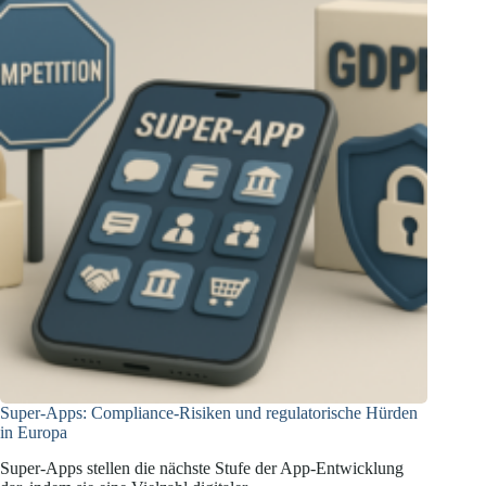
KI-
Antworten
ein
Super-Apps: Compliance-Risiken und regulatorische Hürden
in Europa
Super-Apps stellen die nächste Stufe der App-Entwicklung