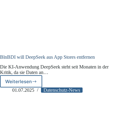
BlnBDI will DeepSeek aus App Stores entfernen
Die KI-Anwendung DeepSeek steht seit Monaten in der
Kritik, da sie Daten an…
Weiterlesen
BlnBDI
will
01.07.2025
Datenschutz-News
DeepSeek
aus
App
Stores
entfernen