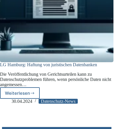
LG Hamburg: Haftung von juristischen Datenbanken
Die Veröffentlichung von Gerichtsurteilen kann zu
Datenschutzproblemen führen, wenn persönliche Daten nicht
angemessen…
Weiterlesen
LG
Hamburg:
30.04.2024
Datenschutz-News
Haftung
von
juristischen
Datenbanken