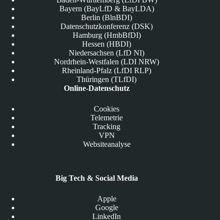
Bayern (BayLfD & BayLDA)
Berlin (BlnBDI)
Datenschutzkonferenz (DSK)
Hamburg (HmbBfDI)
Hessen (HBDI)
Niedersachsen (LfD NI)
Nordrhein-Westfalen (LDI NRW)
Rheinland-Pfalz (LfDI RLP)
Thüringen (TLfDI)
Online-Datenschutz
Cookies
Telemetrie
Tracking
VPN
Websiteanalyse
Big Tech & Social Media
Apple
Google
LinkedIn