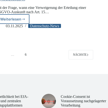
t der Frage, wann eine Verweigerung der Erteilung einer
GVO-Auskunft nach Art. 15…
Weiterlesen
Verweigerung
der
03.11.2025
Datenschutz-News
DSGVO-
Auskunft
wegen
Rechtsmissbrauchs
4
…
6
NÄCHSTE
rtlichkeit bei EfA-
Cookie-Consent ist
 und zentralen
Voraussetzung nachgelagerter
ngsplattformen
Verarbeitung