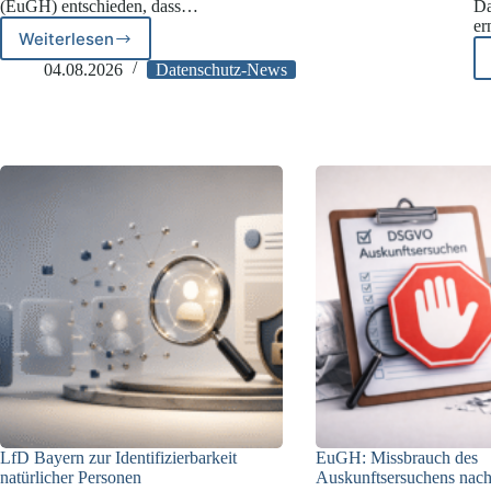
(EuGH) entschieden, dass…
Da
er
Weiterlesen
EuGH:
Verwertbarkeit
04.08.2026
Datenschutz-News
illegal
erlangter
Daten
vor
Gericht
LfD Bayern zur Identifizierbarkeit
EuGH: Missbrauch des
natürlicher Personen
Auskunftsersuchens nach