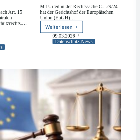
Mit Urteil in der Rechtssache C-129/24
ach Art. 15
hat der Gerichtshof der Europäischen
tralen
Union (EuGH)…
chutzrechts,…
Weiterlesen
EuGH:
Identifikationspflicht
09.03.2026
bei
Datenschutz-News
Umweltinformationsanträgen
ws
suchens
zulässig