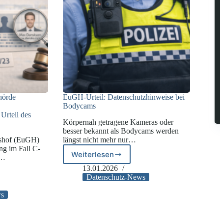
hörde
EuGH-Urteil: Datenschutzhinweise bei
Bodycams
Urteil des
Körpernah getragene Kameras oder
besser bekannt als Bodycams werden
tshof (EuGH)
längst nicht mehr nur…
ng im Fall C-
Weiterlesen
g…
EuGH-
Urteil:
13.01.2026
Datenschutzhinweise
Datenschutz-News
zbehörde
bei
ws
Bodycams