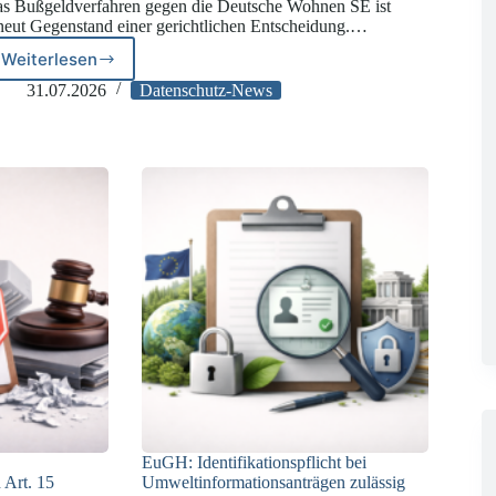
s Bußgeldverfahren gegen die Deutsche Wohnen SE ist
neut Gegenstand einer gerichtlichen Entscheidung.…
Weiterlesen
Deutsche
Wohnen:
31.07.2026
Datenschutz-News
LG
Berlin
I
verhängt
reduziertes
DSGVO-
Bußgeld
EuGH: Identifikationspflicht bei
 Art. 15
Umweltinformationsanträgen zulässig