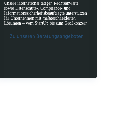
Unsere international tätigen Rechtsanwälte
sowie Datenschutz-, Compliance- und
Informationssicherheitsbeauftragte unterstützen
Ihr Unternehmen mit maßgeschneiderten
Lösungen – vom StartUp bis zum Großkonzern.
Zu unseren Beratungsangeboten