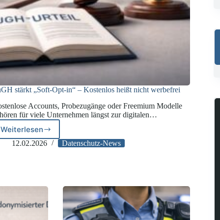
GH stärkt „Soft-Opt-in“ – Kostenlos heißt nicht werbefrei
stenlose Accounts, Probezugänge oder Freemium Modelle
hören für viele Unternehmen längst zur digitalen…
Weiterlesen
EuGH
stärkt
12.02.2026
Datenschutz-News
„Soft-
Opt-
in“
–
Kostenlos
heißt
nicht
werbefrei