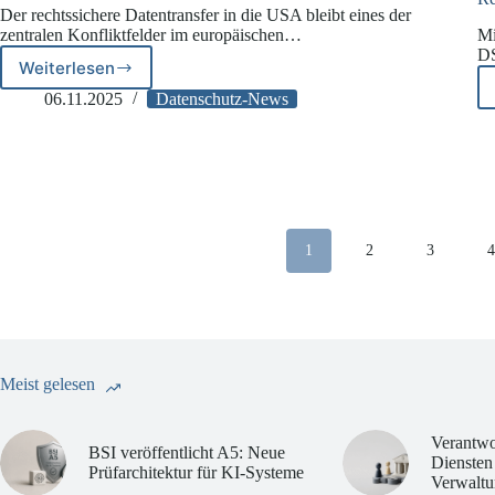
Der rechtssichere Datentransfer in die USA bleibt eines der
zentralen Konfliktfelder im europäischen…
Mi
DS
Weiterlesen
Streit
über
06.11.2025
Datenschutz-News
US-
Angemessenheitsbeschluss
erneut
vor
EuGH
1
2
3
Meist gelesen
Verantwo
BSI veröffentlicht A5: Neue
Diensten
Prüfarchitektur für KI-Systeme
Verwaltu