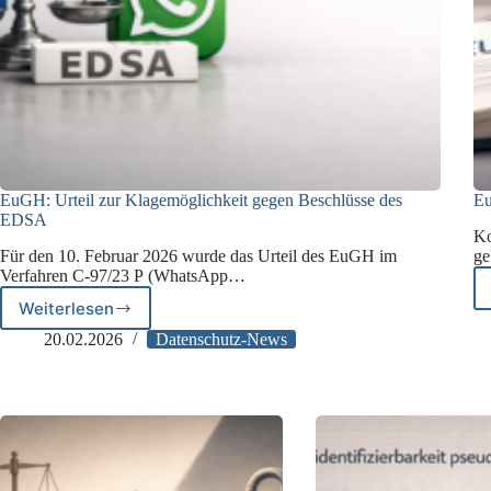
EuGH: Urteil zur Klagemöglichkeit gegen Beschlüsse des
Eu
EDSA
Ko
Für den 10. Februar 2026 wurde das Urteil des EuGH im
ge
Verfahren C-97/23 P (WhatsApp…
Weiterlesen
EuGH:
Urteil
20.02.2026
Datenschutz-News
zur
Klagemöglichkeit
gegen
Beschlüsse
des
EDSA