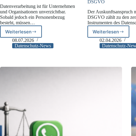
DSGVO
Datenverarbeitung ist für Unternehmen
und Organisationen unverzichtbar.
Der Auskunftsanspruch n
Sobald jedoch ein Personenbezug
DSGVO zählt zu den zen
besteht, müssen…
Instrumenten des Datens
Weiterlesen
Weiterlesen
LfD
EuGH:
Bayern
Missbrauch
08.07.2026
02.04.2026
zur
des
Datenschutz-News
Datenschutz-Ne
Identifizierbarkeit
Auskunftser
natürlicher
nach
Personen
Art.
15
DSGVO