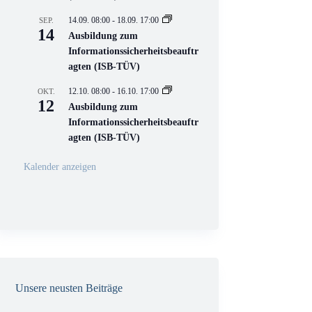
e
l
14.09. 08:00
-
18.09. 17:00
SEP.
l
14
Ausbildung zum
V
Informationssicherheitsbeauftr
e
r
agten (ISB-TÜV)
a
n
12.10. 08:00
-
16.10. 17:00
OKT.
s
12
Ausbildung zum
t
a
Informationssicherheitsbeauftr
l
agten (ISB-TÜV)
t
u
n
Kalender anzeigen
g
Unsere neusten Beiträge