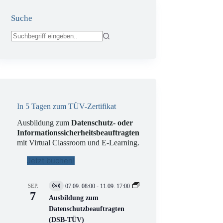
Suche
Keine
Ergebnisse
In 5 Tagen zum TÜV-Zertifikat
Ausbildung zum
Datenschutz- oder
Informationssicherheitsbeauftragten
mit Virtual Classroom und E-Learning.
Jetzt buchen!
SEP.
07.09. 08:00
-
11.09. 17:00
V
7
i
Ausbildung zum
r
Datenschutzbeauftragten
t
(DSB-TÜV)
u