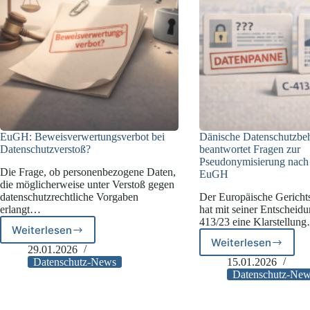
EuGH: Beweisverwertungsverbot bei
Dänische Datenschutzbe
Datenschutzverstoß?
beantwortet Fragen zur
Pseudonymisierung nach 
Die Frage, ob personenbezogene Daten,
EuGH
die möglicherweise unter Verstoß gegen
datenschutzrechtliche Vorgaben
Der Europäische Gerich
erlangt…
hat mit seiner Entscheidu
413/23 eine Klarstellun
Weiterlesen
EuGH:
Weiterlesen
Dänische
Beweisverwertungsverbot
29.01.2026
Datenschut
bei
Datenschutz-News
15.01.2026
beantwortet
Datenschutzverstoß?
Datenschutz-Ne
Fragen
zur