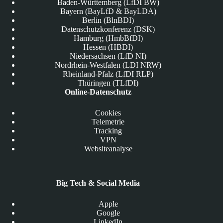
Baden-Württemberg (LfDI BW)
Bayern (BayLfD & BayLDA)
Berlin (BlnBDI)
Datenschutzkonferenz (DSK)
Hamburg (HmbBfDI)
Hessen (HBDI)
Niedersachsen (LfD NI)
Nordrhein-Westfalen (LDI NRW)
Rheinland-Pfalz (LfDI RLP)
Thüringen (TLfDI)
Online-Datenschutz
Cookies
Telemetrie
Tracking
VPN
Websiteanalyse
Big Tech & Social Media
Apple
Google
LinkedIn