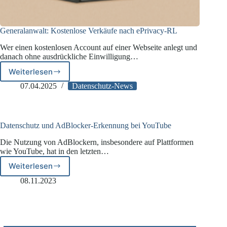
Generalanwalt: Kostenlose Verkäufe nach ePrivacy-RL
Wer einen kostenlosen Account auf einer Webseite anlegt und
danach ohne ausdrückliche Einwilligung…
Weiterlesen
Generalanwalt:
Kostenlose
07.04.2025
Datenschutz-News
Verkäufe
nach
ePrivacy-
RL
Datenschutz und AdBlocker-Erkennung bei YouTube
Die Nutzung von AdBlockern, insbesondere auf Plattformen
wie YouTube, hat in den letzten…
Weiterlesen
Datenschutz
und
08.11.2023
AdBlocker-
Erkennung
bei
YouTube