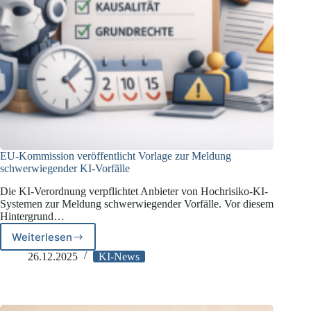
EU-Kommission veröffentlicht Vorlage zur Meldung
schwerwiegender KI-Vorfälle
Die KI-Verordnung verpflichtet Anbieter von Hochrisiko-KI-
Systemen zur Meldung schwerwiegender Vorfälle. Vor diesem
Hintergrund…
Weiterlesen
EU-
Kommission
26.12.2025
KI-News
veröffentlicht
Vorlage
zur
Meldung