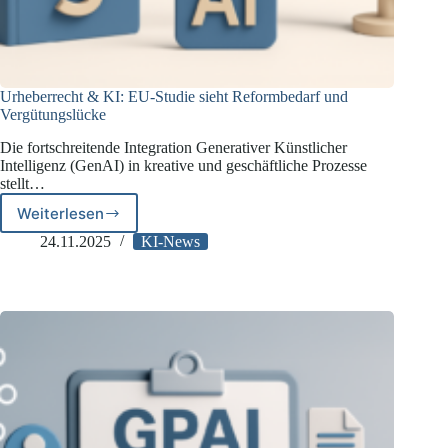
Urheberrecht & KI: EU-Studie sieht Reformbedarf und
Vergütungslücke
Die fortschreitende Integration Generativer Künstlicher
Intelligenz (GenAI) in kreative und geschäftliche Prozesse
stellt…
Weiterlesen
Urheberrecht
&
24.11.2025
KI-News
KI:
EU-
Studie
sieht
Reformbedarf
und
Vergütungslücke