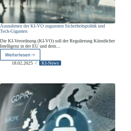
Ausnahmen der KI-VO zugunsten Sicherheitspolitik und
Tech-Giganten
Die KI-Verordnung (KI-VO) soll der Regulierung Künstlicher
Intelligenz in der EU und dem…
Weiterlesen
Ausnahmen
der
18.02.2025
KI-News
KI-
VO
zugunsten
Sicherheitspolitik
und
Tech-
Giganten