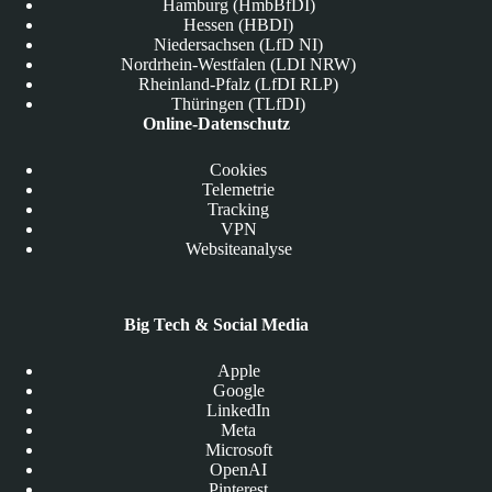
Hamburg (HmbBfDI)
Hessen (HBDI)
Niedersachsen (LfD NI)
Nordrhein-Westfalen (LDI NRW)
Rheinland-Pfalz (LfDI RLP)
Thüringen (TLfDI)
Online-Datenschutz
Cookies
Telemetrie
Tracking
VPN
Websiteanalyse
Big Tech & Social Media
Apple
Google
LinkedIn
Meta
Microsoft
OpenAI
Pinterest