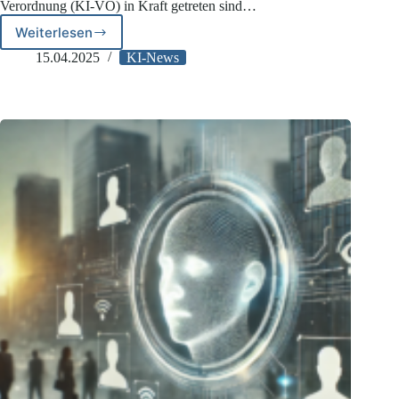
Verordnung (KI-VO) in Kraft getreten sind…
Weiterlesen
GPAI:
Dritter
15.04.2025
KI-News
Entwurf
des
Code
of
Practice