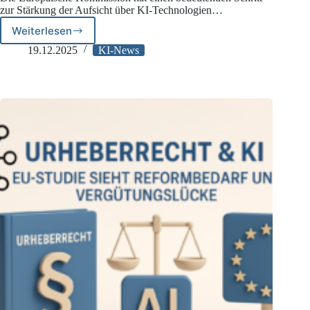
zur Stärkung der Aufsicht über KI-Technologien…
Weiterlesen
EU-
Kommission
19.12.2025
KI-News
startet
Whistleblower
Tool
für
KI-
Verordnung