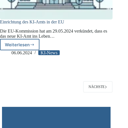
Einrichtung des KI-Amts in der EU
Die EU-Kommission hat am 29.05.2024 verkündet, dass es
das neue KI-Amt ins Leben…
Weiterlesen
Einrichtung
des
06.06.2024
KI-News
KI-
Amts
in
der
EU
NÄCHSTE