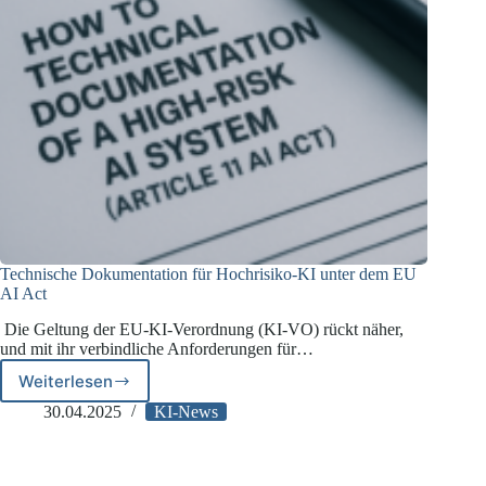
Technische Dokumentation für Hochrisiko-KI unter dem EU
AI Act
Die Geltung der EU-KI-Verordnung (KI-VO) rückt näher,
und mit ihr verbindliche Anforderungen für…
Weiterlesen
Technische
Dokumentation
30.04.2025
KI-News
für
Hochrisiko-
KI