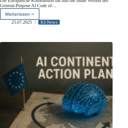
Die Europäische Kommission hat nun die finale Version des
General-Purpose AI Code of…
Weiterlesen
Finaler
EU-
25.07.2025
KI-News
Kodex
für
General-
Purpose
AI