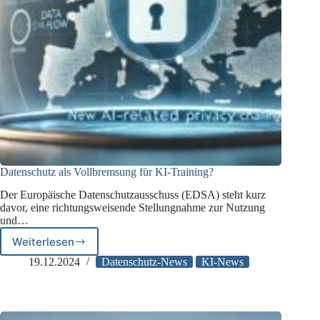
Datenschutz als Vollbremsung für KI-Training?
Der Europäische Datenschutzausschuss (EDSA) steht kurz
davor, eine richtungsweisende Stellungnahme zur Nutzung
und…
Weiterlesen
Datenschutz
als
19.12.2024
Datenschutz-News
KI-News
Vollbremsung
für
KI-
Training?