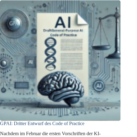
unter
dem
EU
AI
Act
GPAI: Dritter Entwurf des Code of Practice
Nachdem im Februar die ersten Vorschriften der KI-