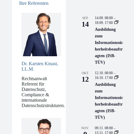
Ihre Referenten
14.09. 08:00
–
SEP.
14
18.09. 17:00
Ausbildung
zum
Informationssic
herheitsbeauftr
agten (ISB-
TÜV)
Dr. Karsten Kinast,
LL.M.
12.10. 08:00
–
OKT.
12
16.10. 17:00
Rechtsanwalt
Referent für
Ausbildung
Datenschutz,
zum
Compliance &
Informationssic
internationale
herheitsbeauftr
Datenschutzstrukturen.
agten (ISB-
TÜV)
09.11. 08:00
–
NOV.
13.11. 17:00