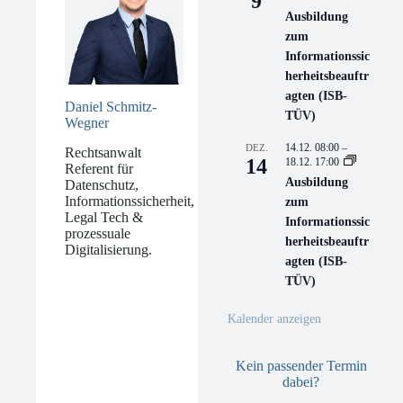
9
Ausbildung
zum
Informationssic
herheitsbeauftr
agten (ISB-
Daniel Schmitz-
TÜV)
Wegner
14.12. 08:00
–
DEZ.
Rechtsanwalt
14
18.12. 17:00
Referent für
Ausbildung
Datenschutz,
Informationssicherheit,
zum
Legal Tech &
Informationssic
prozessuale
herheitsbeauftr
Digitalisierung.
agten (ISB-
TÜV)
Kalender anzeigen
Kein passender Termin
dabei?