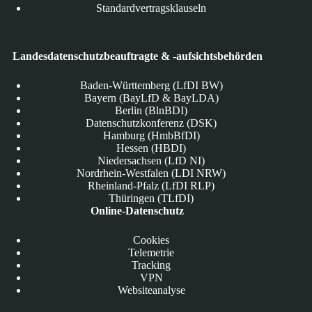
Standardvertragsklauseln
Landesdatenschutzbeauftragte & -aufsichtsbehörden
Baden-Württemberg (LfDI BW)
Bayern (BayLfD & BayLDA)
Berlin (BlnBDI)
Datenschutzkonferenz (DSK)
Hamburg (HmbBfDI)
Hessen (HBDI)
Niedersachsen (LfD NI)
Nordrhein-Westfalen (LDI NRW)
Rheinland-Pfalz (LfDI RLP)
Thüringen (TLfDI)
Online-Datenschutz
Cookies
Telemetrie
Tracking
VPN
Websiteanalyse