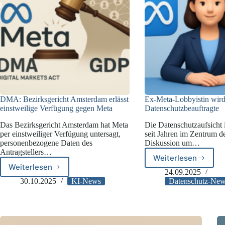
DMA: Bezirksgericht Amsterdam erlässt
Ex-Meta-Lobbyistin wird 
einstweilige Verfügung gegen Meta
Datenschutzbeauftragte
Das Bezirksgericht Amsterdam hat Meta
Die Datenschutzaufsicht i
per einstweiliger Verfügung untersagt,
seit Jahren im Zentrum d
personenbezogene Daten des
Diskussion um…
Antragstellers…
Weiterlesen
Ex-
Weiterlesen
DMA:
Meta-
24.09.2025
Bezirksgericht
Lobbyistin
30.10.2025
KI-News
Datenschutz-Ne
Amsterdam
wird
erlässt
irische
einstweilige
Datenschutz
Verfügung