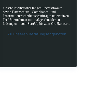
Unsere international tätigen Rechtsanwälte
sowie Datenschutz-, Compliance- und
Informationssicherheitsbeauftragte unterstützen
Ihr Unternehmen mit maßgeschneiderten
Lösungen – vom StartUp bis zum Großkonzern.
Zu unseren Beratungsangeboten