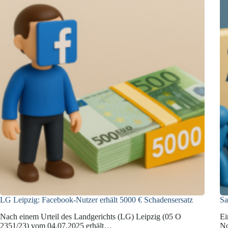
gegen
Meta
LG Leipzig: Facebook-Nutzer erhält 5000 € Schadensersatz
Sa
Nach einem Urteil des Landgerichts (LG) Leipzig (05 O
Ei
2351/23) vom 04.07.2025 erhält…
No