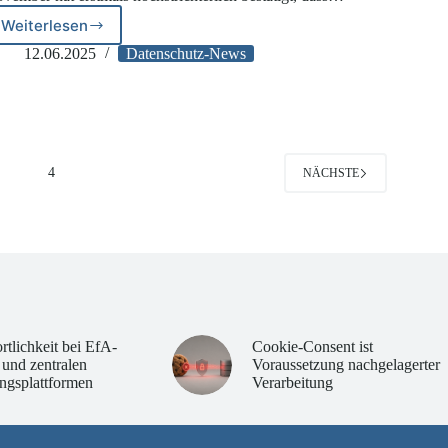
Weiterlesen
Sammelklage
wegen
12.06.2025
Datenschutz-News
Facebook-
Scraping
3
4
NÄCHSTE
rtlichkeit bei EfA-
Cookie-Consent ist
 und zentralen
Voraussetzung nachgelagerter
ngsplattformen
Verarbeitung