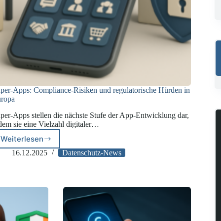
per-Apps: Compliance-Risiken und regulatorische Hürden in
ropa
per-Apps stellen die nächste Stufe der App-Entwicklung dar,
dem sie eine Vielzahl digitaler…
Weiterlesen
Super-
Apps:
16.12.2025
Datenschutz-News
Compliance-
Risiken
und
regulatorische
Hürden
in
Europa