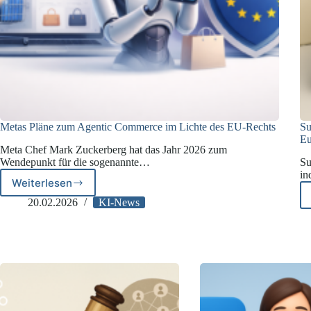
Metas Pläne zum Agentic Commerce im Lichte des EU-Rechts
Su
Eu
Meta Chef Mark Zuckerberg hat das Jahr 2026 zum
Wendepunkt für die sogenannte…
Su
in
Weiterlesen
Metas
Pläne
20.02.2026
KI-News
zum
Agentic
Commerce
im
Lichte
des
EU-
Rechts