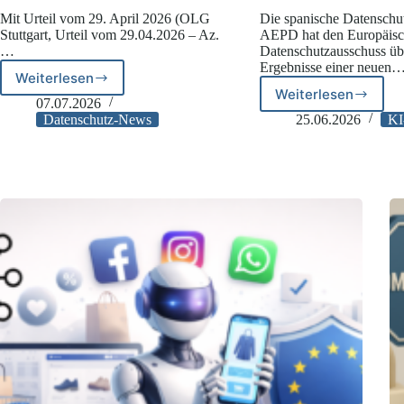
Mit Urteil vom 29. April 2026 (OLG
Die spanische Datenschu
Stuttgart, Urteil vom 29.04.2026 – Az.
AEPD hat den Europäis
…
Datenschutzausschuss üb
Ergebnisse einer neuen
Weiterlesen
Art.
Weiterlesen
AEPD
15
07.07.2026
warnt
DSGVO:
Datenschutz-News
25.06.2026
KI
vor
OLG
Datenabflus
Stuttgart
ganzer
konkretisiert
Chats
Auskunftspflichten
bei
KI-
Diensten