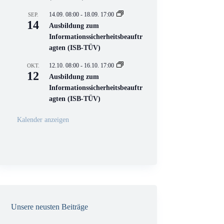
e
l
14.09. 08:00
-
18.09. 17:00
SEP.
l
14
Ausbildung zum
V
Informationssicherheitsbeauftr
e
r
agten (ISB-TÜV)
a
n
12.10. 08:00
-
16.10. 17:00
OKT.
s
12
Ausbildung zum
t
a
Informationssicherheitsbeauftr
l
agten (ISB-TÜV)
t
u
n
Kalender anzeigen
g
Unsere neusten Beiträge