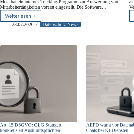
Meta hat ein internes Tracking-Programm zur Auswertung von
ak
Mitarbeitertätigkeiten vorerst eingestellt. Die Software…
Ve
Weiterlesen
Beschäftigtendatenschutz:
Meta
23.07.2026
Datenschutz-News
stellt
Mitarbeiter-
Tracking
für
KI-
Training
ein
Art. 15 DSGVO: OLG Stuttgart
AEPD warnt vor Datenab
konkretisiert Auskunftspflichten
Chats bei KI-Diensten