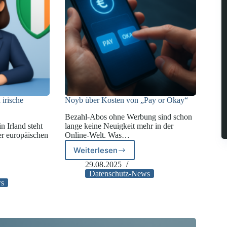
irische
Noyb über Kosten von „Pay or Okay“
Bezahl-Abos ohne Werbung sind schon
n Irland steht
lange keine Neuigkeit mehr in der
er europäischen
Online-Welt. Was…
Weiterlesen
Noyb
über
29.08.2025
Kosten
Datenschutz-News
von
ws
„Pay
or
beauftragte
Okay“