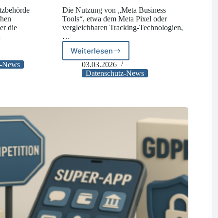
tzbehörde
Die Nutzung von „Meta Business
chen
Tools“, etwa dem Meta Pixel oder
er die
vergleichbaren Tracking-Technologien,
…
…
Weiterlesen
DSGVO-
Verstoß
-News
03.03.2026
durch
Datenschutz-News
s
Meta
Business
Tools