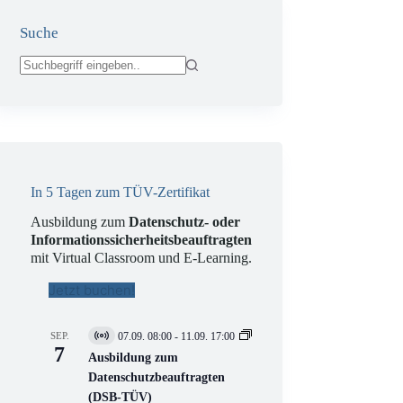
Suche
Keine
Ergebnisse
In 5 Tagen zum TÜV-Zertifikat
Ausbildung zum
Datenschutz- oder
Informationssicherheitsbeauftragten
mit Virtual Classroom und E-Learning.
Jetzt buchen!
SEP.
07.09. 08:00
-
11.09. 17:00
V
7
i
Ausbildung zum
r
Datenschutzbeauftragten
t
(DSB-TÜV)
u