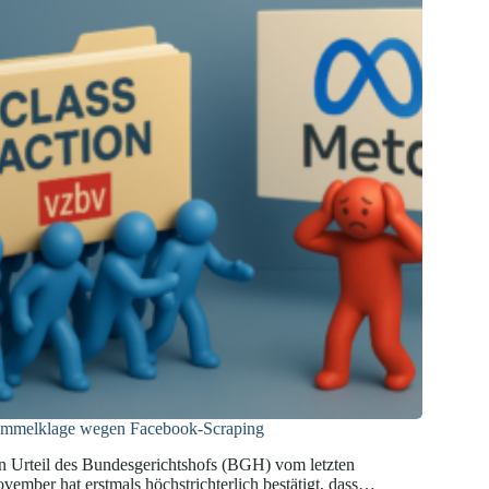
mmelklage wegen Facebook-Scraping
n Urteil des Bundesgerichtshofs (BGH) vom letzten
vember hat erstmals höchstrichterlich bestätigt, dass…