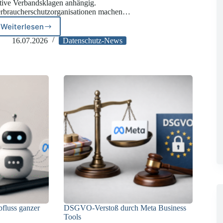
tive Verbandsklagen anhängig.
rbraucherschutzorganisationen machen…
Weiterlesen
Drei
aktive
16.07.2026
Datenschutz-News
Verbandsklagen
gegen
Meta
fluss ganzer
DSGVO-Verstoß durch Meta Business
Tools