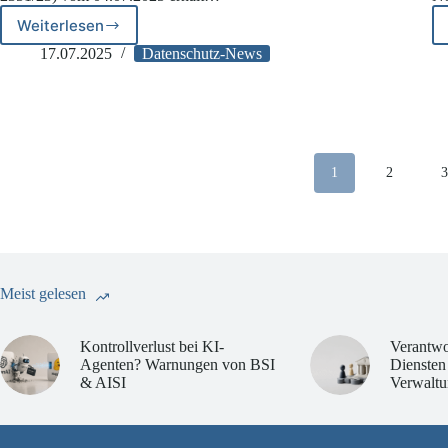
Weiterlesen
LG
Leipzig:
17.07.2025
Datenschutz-News
Facebook-
Nutzer
erhält
5000
€
Schadensersatz
1
2
Meist gelesen
Kontrollverlust bei KI-
Verantwo
Agenten? Warnungen von BSI
Diensten
& AISI
Verwaltu