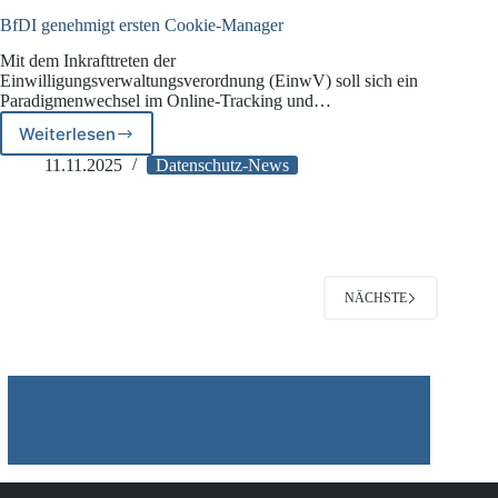
BfDI genehmigt ersten Cookie-Manager
Mit dem Inkrafttreten der
Einwilligungsverwaltungsverordnung (EinwV) soll sich ein
Paradigmenwechsel im Online-Tracking und…
Weiterlesen
BfDI
genehmigt
11.11.2025
Datenschutz-News
ersten
Cookie-
Manager
NÄCHSTE