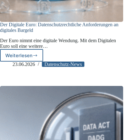
Der Digitale Euro: Datenschutzrechtliche Anforderungen an
digitales Bargeld
Der Euro nimmt eine digitale Wendung. Mit dem Digitalen
Euro soll eine weitere…
Weiterlesen
Der
Digitale
23.06.2026
Datenschutz-News
Euro:
Datenschutzrechtliche
Anforderungen
an
digitales
Bargeld