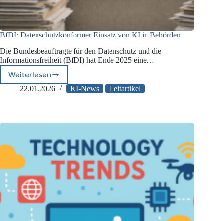
BfDI: Datenschutzkonformer Einsatz von KI in Behörden
Die Bundesbeauftragte für den Datenschutz und die
Informationsfreiheit (BfDI) hat Ende 2025 eine…
Weiterlesen
BfDI:
Datenschutzkonformer
22.01.2026
KI-News
Leitartikel
Einsatz
von
KI
in
Behörden