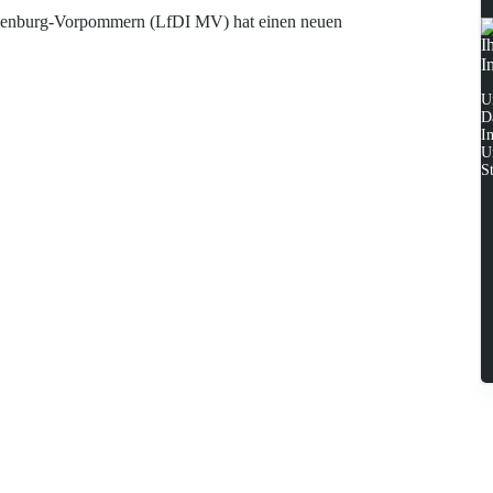
cklenburg-Vorpommern (LfDI MV) hat einen neuen
I
I
U
D
I
U
S