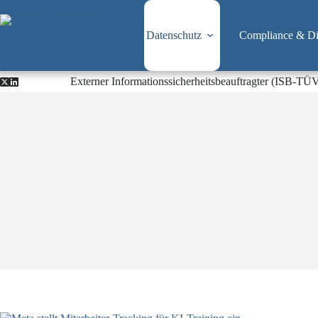
Zum
Inhalt
springen
Datenschutz
Compliance & Dig
Externer Informationssicherheitsbeauftragter (ISB-TÜ