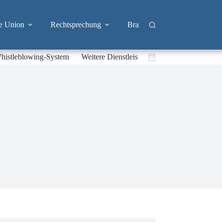
e Union
Rechtsprechung
Branchen
Big Tech & 
histleblowing-System
Weitere Dienstleistungen
Warenkorb