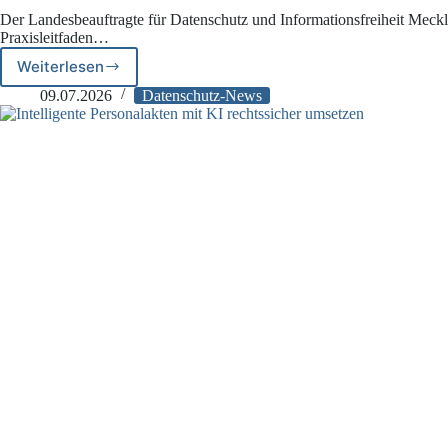
Der Landesbeauftragte für Datenschutz und Informationsfreiheit Me
Praxisleitfaden…
Weiterlesen
Digitale
Kurkarte:
09.07.2026
Datenschutz-News
Praxisleitfaden
des
LfDI
Mecklenburg-
Vorpommern