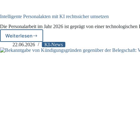
Intelligente Personalakten mit KI rechtssicher umsetzen
Die Personalarbeit im Jahr 2026 ist geprägt von einer technologischen
Weiterlesen
Intelligente
Personalakten
22.06.2026
KI-News
mit
KI
rechtssicher
umsetzen