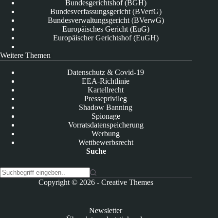
Bundesgerichtshof (BGH)
Bundesverfassungsgericht (BVerfG)
Bundesverwaltungsgericht (BVerwG)
Europäisches Gericht (EuG)
Europäischer Gerichtshof (EuGH)
Weitere Themen
Datenschutz & Covid-19
EEA-Richtlinie
Kartellrecht
Presseprivileg
Shadow Banning
Spionage
Vorratsdatenspeicherung
Werbung
Wettbewerbsrecht
Suche
K
Copyright © 2026 -
Creative Themes
e
i
n
Newsletter
e