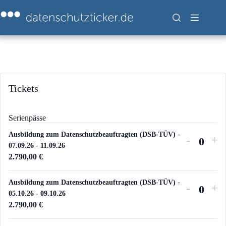
Zum
Inhalt
springen
Tickets
Serienpässe
Ausbildung zum Datenschutzbeauftragten (DSB-TÜV) -
Verring
Er
-
+
07.09.26 - 11.09.26
A
der
die
2.790,00
€
n
Ticketa
Ti
z
für
für
Ausbildung zum Datenschutzbeauftragten (DSB-TÜV) -
Verring
Er
-
+
a
Ausbild
Au
05.10.26 - 09.10.26
A
der
die
h
2.790,00
€
zum
zu
n
Ticketa
Ti
l
Datensc
Da
z