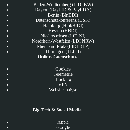
Baden-Württemberg (LfDI BW)
Bayern (BayLfD & BayLDA)
Berlin (BlnBDI)
Datenschutzkonferenz (DSK)
Hamburg (HmbBfDI)
Hessen (HBDI)
Niedersachsen (LfD NI)
Nordrhein-Westfalen (LDI NRW)
Rheinland-Pfalz (LfDI RLP)
Thüringen (TLfDI)
Online-Datenschutz
Cookies
Telemetrie
Tracking
VPN
Websiteanalyse
Big Tech & Social Media
Apple
Google