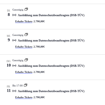
f
-
t
w
a
N
u
ä
s
Ganztägig
a
n
DI.
h
s
8
v
g
l
Ausbildung zum Datenschutzbeauftragten (DSB-TÜV)
u
i
A
e
Erhalte Tickets
2.790,00€
n
n
g
n
g
.
a
s
t
i
Ganztägig
i
c
MI.
9
o
h
Ausbildung zum Datenschutzbeauftragten (DSB-TÜV)
n
t
Erhalte Tickets
2.790,00€
e
n
-
Ganztägig
N
DO.
10
a
Ausbildung zum Datenschutzbeauftragten (DSB-TÜV)
v
Erhalte Tickets
2.790,00€
i
g
a
Bis 17:00
t
FR.
11
i
Ausbildung zum Datenschutzbeauftragten (DSB-TÜV)
o
Erhalte Tickets
2.790,00€
n