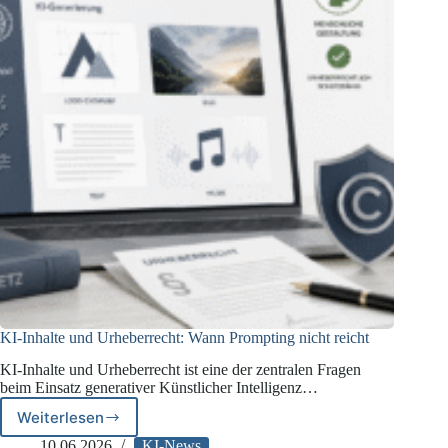
KI-Inhalte und Urheberrecht: Wann Prompting nicht reicht
KI-Inhalte und Urheberrecht ist eine der zentralen Fragen
beim Einsatz generativer Künstlicher Intelligenz…
Weiterlesen
KI-
Inhalte
10.06.2026
KI-News