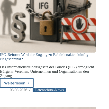
IFG-Reform: Wird der Zugang zu Behördenakten künftig
eingeschränkt?
Das Informationsfreiheitsgesetz des Bundes (IFG) ermöglicht
Bürgern, Vereinen, Unternehmen und Organisationen den
Zugang…
Weiterlesen
IFG-
Reform:
03.08.2026
Datenschutz-News
Wird
der
Zugang
zu