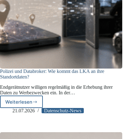
Polizei und Databroker: Wie kommt das LKA an ihre
Standortdaten?
Endgerätnutzer willigen regelmäßig in die Erhebung ihrer
Daten zu Werbezwecken ein. In der…
Weiterlesen
Polizei
und
21.07.2026
Datenschutz-News
Databroker:
Wie
kommt
das