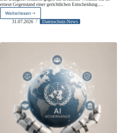
erneut Gegenstand einer gerichtlichen Entscheidung.…
Weiterlesen
Deutsche
Wohnen:
31.07.2026
Datenschutz-News
LG
Berlin
I
verhängt
reduziertes
DSGVO-
Bußgeld