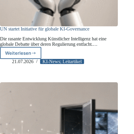
UN startet Initiative für globale KI-Governance
Die rasante Entwicklung Künstlicher Intelligenz hat eine
globale Debatte über deren Regulierung entfacht.…
Weiterlesen
UN
startet
21.07.2026
KI-News; Leitartikel
Initiative
für
globale
KI-
Governance