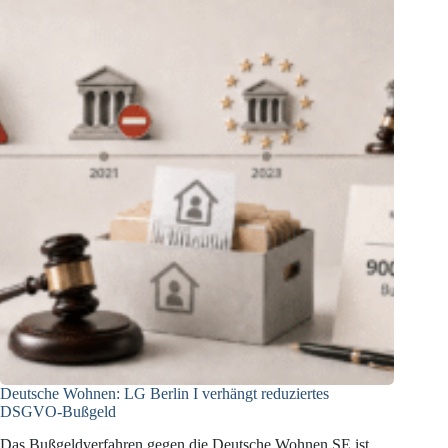
Behördenakten
künftig
eingeschränkt?
Deutsche Wohnen: LG Berlin I verhängt reduziertes
DSGVO-Bußgeld
Das Bußgeldverfahren gegen die Deutsche Wohnen SE ist