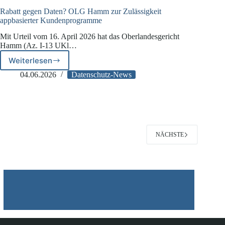
Rabatt gegen Daten? OLG Hamm zur Zulässigkeit
appbasierter Kundenprogramme
Mit Urteil vom 16. April 2026 hat das Oberlandesgericht
Hamm (Az. I-13 UKl…
Weiterlesen
Rabatt
gegen
04.06.2026
Datenschutz-News
Daten?
OLG
Hamm
zur
Zulässigkeit
appbasierter
NÄCHSTE
Kundenprogramme