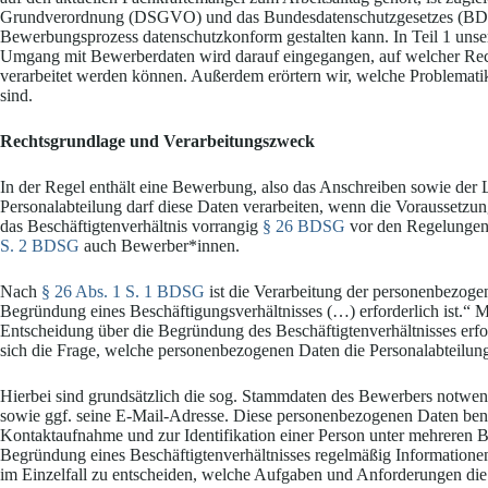
Grundverordnung (DSGVO) und das Bundesdatenschutzgesetzes (BDSG)
Bewerbungsprozess datenschutzkonform gestalten kann.
In Teil 1 uns
Umgang mit Bewerberdaten wird darauf eingegangen, auf welcher R
verarbeitet werden können. Außerdem erörtern wir, welche Problematik
sind.
Rechtsgrundlage und Verarbeitungszweck
In der Regel enthält eine Bewerbung, also das Anschreiben sowie der 
Personalabteilung darf diese Daten verarbeiten, wenn die Voraussetzunge
das Beschäftigtenverhältnis vorrangig
§ 26 BDSG
vor den Regelungen
S. 2 BDSG
auch Bewerber*innen.
Nach
§ 26 Abs. 1 S. 1 BDSG
ist die Verarbeitung der personenbezogen
Begründung eines Beschäftigungsverhältnisses (…) erforderlich ist.“ 
Entscheidung über die Begründung des Beschäftigtenverhältnisses erfolg
sich die Frage, welche personenbezogenen Daten die Personalabteilung 
Hierbei sind grundsätzlich die sog. Stammdaten des Bewerbers notwen
sowie ggf. seine E-Mail-Adresse. Diese personenbezogenen Daten benöt
Kontaktaufnahme und zur Identifikation einer Person unter mehreren B
Begründung eines Beschäftigtenverhältnisses regelmäßig Informationen
im Einzelfall zu entscheiden, welche Aufgaben und Anforderungen die