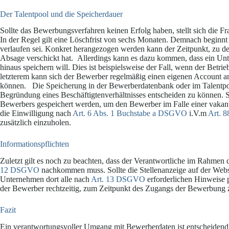
Der Talentpool und die Speicherdauer
Sollte das Bewerbungsverfahren keinen Erfolg haben, stellt sich die F
In der Regel gilt eine Löschfrist von sechs Monaten. Demnach beginnt
verlaufen sei. Konkret herangezogen werden kann der Zeitpunkt, zu dem
Absage verschickt hat. Allerdings kann es dazu kommen, dass ein Un
hinaus speichern will. Dies ist beispielsweise der Fall, wenn der Betr
letzterem kann sich der Bewerber regelmäßig einen eigenen Account 
können. Die Speicherung in der Bewerberdatenbank oder im Talentpoo
Begründung eines Beschäftigtenverhältnisses entscheiden zu können. 
Bewerbers gespeichert werden, um den Bewerber im Falle einer vakan
die Einwilligung nach
Art. 6 Abs. 1 Buchstabe a DSGVO
i.V.m
Art. 
zusätzlich einzuholen.
Informationspflichten
Zuletzt gilt es noch zu beachten, dass der Verantwortliche im Rahmen
12 DSGVO
nachkommen muss. Sollte die Stellenanzeige auf der Webs
Unternehmen dort alle nach
Art. 13 DSGVO
erforderlichen Hinweise p
der Bewerber rechtzeitig, zum Zeitpunkt des Zugangs der Bewerbung 
Fazit
Ein verantwortungsvoller Umgang mit Bewerberdaten ist entscheidend