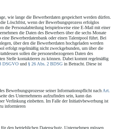
rage, wie lange die Bewerberdaten gespeichert werden dürfen.
 die Löschfrist, wenn der Bewerbungsprozess erfolglos
 die Personalabteilung beispielsweise eine E-Mail mit einer
ternehmen die Daten des Bewerbers über die sechs Monate
ieb eine Bewerberdatenbank oder einen Talentpool führt. Bei
anlegen, über den die Bewerberdaten hochgeladen werden
l erfolgt regelmäßig nicht zweckgebunden, um über die
Stattdessen sollen die personenbezogenen Daten des
ten Stelle kontaktieren zu können. Dabei kommt regelmäßig
88 DSGVO
und
§ 26 Abs. 2 BDSG
in Betracht. Diese ist
 des Bewerbungsprozesse seiner Informationspflicht nach
Art.
eite des Unternehmens aufzufinden sein, kann das
er Verlinkung einbetten. Im Falle der Initiativbewerbung ist
zu informieren
 für den betrieblichen Datenschutz. Unternehmen müssen