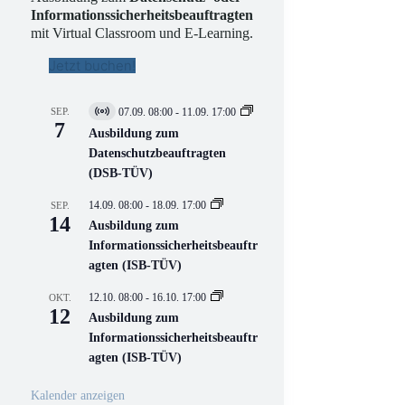
Informationssicherheitsbeauftragten
mit Virtual Classroom und E-Learning.
Jetzt buchen!
SEP.
07.09. 08:00
-
11.09. 17:00
V
7
i
Ausbildung zum
r
Datenschutzbeauftragten
t
(DSB-TÜV)
u
e
l
14.09. 08:00
-
18.09. 17:00
SEP.
l
14
Ausbildung zum
V
Informationssicherheitsbeauftr
e
r
agten (ISB-TÜV)
a
n
12.10. 08:00
-
16.10. 17:00
OKT.
s
12
Ausbildung zum
t
a
Informationssicherheitsbeauftr
l
agten (ISB-TÜV)
t
u
n
Kalender anzeigen