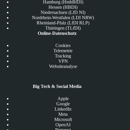
Hamburg (HmbBfDI)
Hessen (HBDI)
Niedersachsen (LfD NI)
Nordrhein-Westfalen (LDI NRW)
Rheinland-Pfalz (LfDI RLP)
Thüringen (TLfDI)
Online-Datenschutz
Cookies
Telemetrie
Tracking
VPN
Websiteanalyse
Big Tech & Social Media
Apple
Google
LinkedIn
Meta
Microsoft
OpenAI
Pinterest