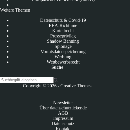
Weitere Themen
Datenschutz & Covid-19
EEA-Richtlinie
Kartellrecht
Presseprivileg
Shadow Banning
Spionage
Vorratsdatenspeicherung
Werbung
Wettbewerbsrecht
Suche
K
Copyright © 2026 -
Creative Themes
e
i
n
Newsletter
e
Über datenschutzticker.de
E
AGB
r
Impressum
g
Datenschutz
e
Kontakt