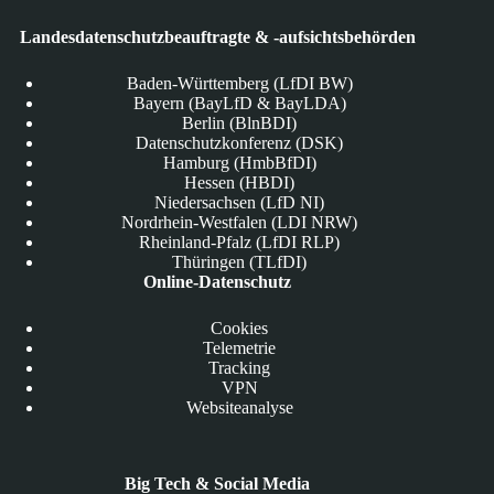
Landesdatenschutzbeauftragte & -aufsichtsbehörden
Baden-Württemberg (LfDI BW)
Bayern (BayLfD & BayLDA)
Berlin (BlnBDI)
Datenschutzkonferenz (DSK)
Hamburg (HmbBfDI)
Hessen (HBDI)
Niedersachsen (LfD NI)
Nordrhein-Westfalen (LDI NRW)
Rheinland-Pfalz (LfDI RLP)
Thüringen (TLfDI)
Online-Datenschutz
Cookies
Telemetrie
Tracking
VPN
Websiteanalyse
Big Tech & Social Media