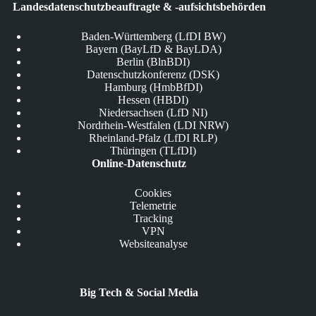
Landesdatenschutzbeauftragte & -aufsichtsbehörden
Baden-Württemberg (LfDI BW)
Bayern (BayLfD & BayLDA)
Berlin (BlnBDI)
Datenschutzkonferenz (DSK)
Hamburg (HmbBfDI)
Hessen (HBDI)
Niedersachsen (LfD NI)
Nordrhein-Westfalen (LDI NRW)
Rheinland-Pfalz (LfDI RLP)
Thüringen (TLfDI)
Online-Datenschutz
Cookies
Telemetrie
Tracking
VPN
Websiteanalyse
Big Tech & Social Media