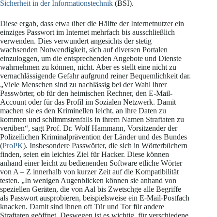
Sicherheit in der Informationstechnik
(BSI).
Diese ergab, dass etwa über die Hälfte der Internetnutzer ein
einziges Passwort im Internet mehrfach bis ausschließlich
verwenden. Dies verwundert angesichts der stetig
wachsenden Notwendigkeit, sich auf diversen Portalen
einzuloggen, um die entsprechenden Angebote und Dienste
wahrnehmen zu können, nicht. Aber es stellt eine nicht zu
vernachlässigende Gefahr aufgrund reiner Bequemlichkeit dar.
„Viele Menschen sind zu nachlässig bei der Wahl ihrer
Passwörter, ob für den heimischen Rechner, den E-Mail-
Account oder für das Profil im Sozialen Netzwerk. Damit
machen sie es den Kriminellen leicht, an ihre Daten zu
kommen und schlimmstenfalls in ihrem Namen Straftaten zu
verüben“, sagt Prof. Dr. Wolf Hammann, Vorsitzender der
Polizeilichen Kriminalprävention der Länder und des Bundes
(
ProPK
). Insbesondere Passwörter, die sich in Wörterbüchern
finden, seien ein leichtes Ziel für Hacker. Diese können
anhand einer leicht zu bedienenden Software etliche Wörter
von A – Z innerhalb von kurzer Zeit auf die Kompatibilität
testen. „In wenigen Augenblicken können sie anhand von
speziellen Geräten, die von Aal bis Zwetschge alle Begriffe
als Passwort ausprobieren, beispielsweise ein E-Mail-Postfach
knacken. Damit sind ihnen oft Tür und Tor für andere
Straftaten geöffnet. Deswegen ist es wichtig, für verschiedene