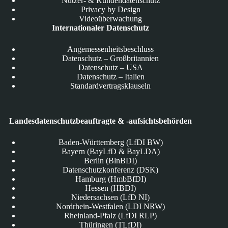
Nutzer- & Kundendatenschutz
Privacy by Design
Videoüberwachung
Internationaler Datenschutz
Angemessenheitsbeschluss
Datenschutz – Großbritannien
Datenschutz – USA
Datenschutz – Italien
Standardvertragsklauseln
Landesdatenschutzbeauftragte & -aufsichtsbehörden
Baden-Württemberg (LfDI BW)
Bayern (BayLfD & BayLDA)
Berlin (BlnBDI)
Datenschutzkonferenz (DSK)
Hamburg (HmbBfDI)
Hessen (HBDI)
Niedersachsen (LfD NI)
Nordrhein-Westfalen (LDI NRW)
Rheinland-Pfalz (LfDI RLP)
Thüringen (TLfDI)