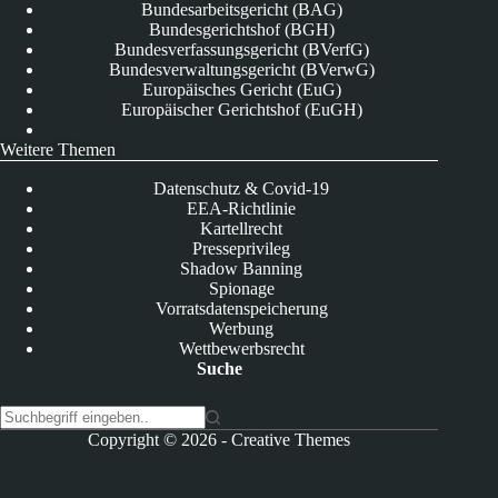
Bundesarbeitsgericht (BAG)
Bundesgerichtshof (BGH)
Bundesverfassungsgericht (BVerfG)
Bundesverwaltungsgericht (BVerwG)
Europäisches Gericht (EuG)
Europäischer Gerichtshof (EuGH)
Weitere Themen
Datenschutz & Covid-19
EEA-Richtlinie
Kartellrecht
Presseprivileg
Shadow Banning
Spionage
Vorratsdatenspeicherung
Werbung
Wettbewerbsrecht
Suche
K
Copyright © 2026 -
Creative Themes
e
i
n