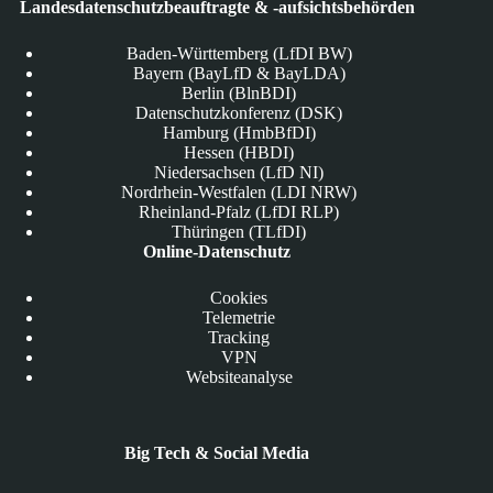
Landesdatenschutzbeauftragte & -aufsichtsbehörden
Baden-Württemberg (LfDI BW)
Bayern (BayLfD & BayLDA)
Berlin (BlnBDI)
Datenschutzkonferenz (DSK)
Hamburg (HmbBfDI)
Hessen (HBDI)
Niedersachsen (LfD NI)
Nordrhein-Westfalen (LDI NRW)
Rheinland-Pfalz (LfDI RLP)
Thüringen (TLfDI)
Online-Datenschutz
Cookies
Telemetrie
Tracking
VPN
Websiteanalyse
Big Tech & Social Media