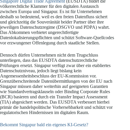
Singapore Digital Trade Agreement
(EUSDTA) bildet die
völkerrechtliche Klammer für den digitalen Austausch
zwischen Europa und Singapur. Es ist für Unternehmen
deshalb so bedeutend, weil es den freien Datenfluss sichert
und gleichzeitig die Souveränität beider Partner über ihre
jeweiligen Datenschutzregime (DSGVO und PDPA) wahrt.
Das Abkommen verbietet ungerechtfertigte
Datenlokalisierungspflichten und schützt Software-Quellcodes
vor erzwungener Offenlegung durch staatliche Stellen.
Dennoch dürfen Unternehmen nicht dem Trugschluss
unterliegen, dass das EUSDTA datenschutzrechtliche
Prüfungen ersetzt. Singapur verfügt zwar über ein etabliertes
Datenschutzniveau, jedoch liegt bislang kein
Angemessenheitsbeschluss der EU-Kommission vor.
Grenzüberschreitende Datenübermittlungen von der EU nach
Singapur müssen daher weiterhin auf geeigneten Garantien
wie Standardvertragsklauseln oder Binding Corporate Rules
(BCR) basieren und durch ein Transfer Impact Assessment
(TIA) abgesichert werden. Das EUSDTA verbessert hierbei
primär die handelspolitische Vorhersehbarkeit und schützt vor
regulatorischen Hindernissen im digitalen Raum.
Bekommt Singapur bald ein eigenes KI-Gesetz?