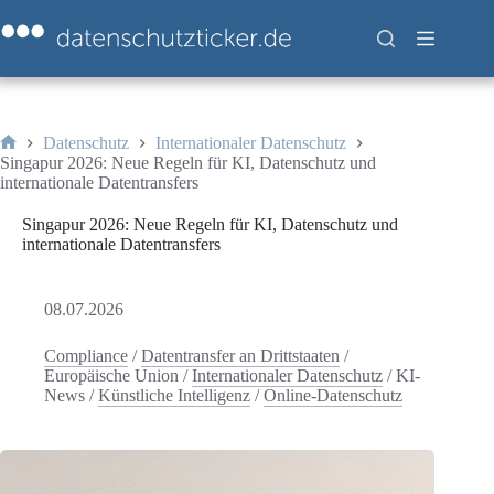
Zum
Inhalt
springen
Datenschutz
Internationaler Datenschutz
Start
Singapur 2026: Neue Regeln für KI, Datenschutz und
internationale Datentransfers
Singapur 2026: Neue Regeln für KI, Datenschutz und
internationale Datentransfers
08.07.2026
Compliance
/
Datentransfer an Drittstaaten
/
Europäische Union
/
Internationaler Datenschutz
/
KI-
News
/
Künstliche Intelligenz
/
Online-Datenschutz