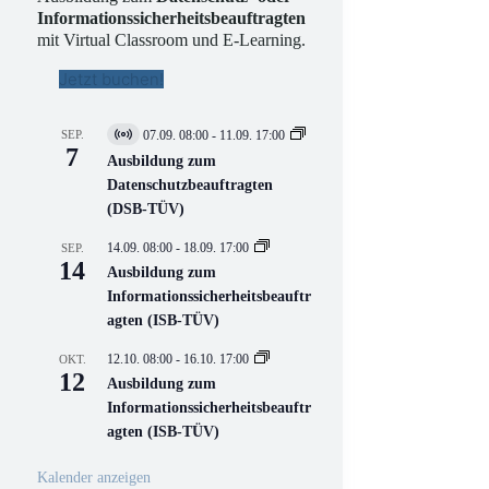
Informationssicherheitsbeauftragten
mit Virtual Classroom und E-Learning.
Jetzt buchen!
SEP.
07.09. 08:00
-
11.09. 17:00
V
7
i
Ausbildung zum
r
Datenschutzbeauftragten
t
(DSB-TÜV)
u
e
l
14.09. 08:00
-
18.09. 17:00
SEP.
l
14
Ausbildung zum
V
Informationssicherheitsbeauftr
e
r
agten (ISB-TÜV)
a
n
12.10. 08:00
-
16.10. 17:00
OKT.
s
12
Ausbildung zum
t
a
Informationssicherheitsbeauftr
l
agten (ISB-TÜV)
t
u
n
Kalender anzeigen