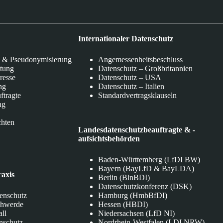
Internationaler Datenschutz
 & Pseudonymisierung
Angemessenheitsbeschluss
itung
Datenschutz – Großbritannien
eresse
Datenschutz – USA
ng
Datenschutz – Italien
ftragte
Standardvertragsklauseln
ng
chten
Landesdatenschutzbeauftragte & -
aufsichtsbehörden
Baden-Württemberg (LfDI BW)
Bayern (BayLfD & BayLDA)
raxis
Berlin (BlnBDI)
Datenschutzkonferenz (DSK)
tenschutz
Hamburg (HmbBfDI)
chwerde
Hessen (HBDI)
all
Niedersachsen (LfD NI)
nschutz
Nordrhein-Westfalen (LDI NRW)