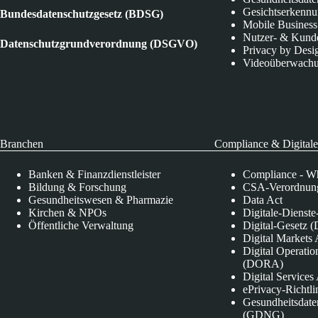
Gesichtserkenn
Bundesdatenschutzgesetz (BDSG)
Mobile Business
Nutzer- & Kund
Datenschutzgrundverordnung (DSGVO)
Privacy by Desi
Videoüberwach
Branchen
Compliance & Digitale
Banken & Finanzdienstleister
Compliance - Wh
Bildung & Forschung
CSA-Verordnung
Gesundheitswesen & Pharmazie
Data Act
Kirchen & NPOs
Digitale-Dienst
Öffentliche Verwaltung
Digital-Gesetz (
Digital Market
Digital Operatio
(DORA)
Digital Service
ePrivacy-Richtli
Gesundheitsdate
(GDNG)