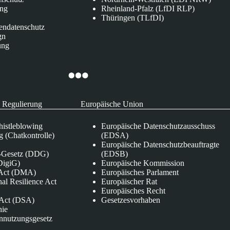
ung
Rheinland-Pfalz (LfDI RLP)
Thüringen (TLfDI)
endatenschutz
gn
ung
 Regulierung
Europäische Union
istleblowing
Europäische Datenschutzausschuss
 (Chatkontrolle)
(EDSA)
Europäische Datenschutzbeauftragte
e-Gesetz (DDG)
(EDSB)
DigiG)
Europäische Kommission
s Act (DMA)
Europäisches Parlament
nal Resilience Act
Europäischer Rat
Europäisches Recht
s Act (DSA)
Gesetzesvorhaben
nie
nnutzungsgesetz