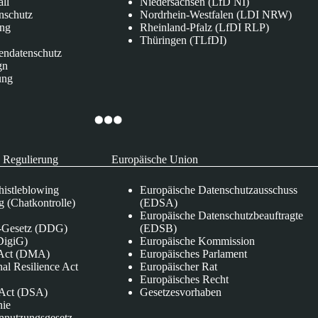
all
Niedersachsen (LfD NI)
nschutz
Nordrhein-Westfalen (LDI NRW)
ung
Rheinland-Pfalz (LfDI RLP)
Thüringen (TLfDI)
endatenschutz
gn
ung
 Regulierung
Europäische Union
istleblowing
Europäische Datenschutzausschuss
 (Chatkontrolle)
(EDSA)
Europäische Datenschutzbeauftragte
e-Gesetz (DDG)
(EDSB)
DigiG)
Europäische Kommission
s Act (DMA)
Europäisches Parlament
nal Resilience Act
Europäischer Rat
Europäisches Recht
s Act (DSA)
Gesetzesvorhaben
nie
nnutzungsgesetz