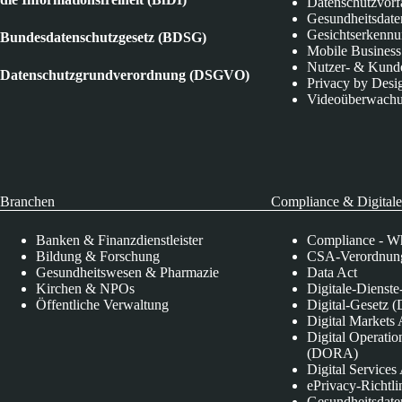
Datenschutzvorf
Gesundheitsdate
Gesichtserkenn
Bundesdatenschutzgesetz (BDSG)
Mobile Business
Nutzer- & Kund
Datenschutzgrundverordnung (DSGVO)
Privacy by Desi
Videoüberwach
Branchen
Compliance & Digitale
Banken & Finanzdienstleister
Compliance - Wh
Bildung & Forschung
CSA-Verordnung
Gesundheitswesen & Pharmazie
Data Act
Kirchen & NPOs
Digitale-Dienst
Öffentliche Verwaltung
Digital-Gesetz (
Digital Market
Digital Operatio
(DORA)
Digital Service
ePrivacy-Richtli
Gesundheitsdate