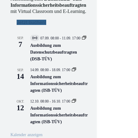
Informationssicherheitsbeauftragten
mit Virtual Classroom und E-Learning.
Jetzt buchen!
SEP.
07.09. 08:00
-
11.09. 17:00
V
7
i
Ausbildung zum
r
Datenschutzbeauftragten
t
(DSB-TÜV)
u
e
l
14.09. 08:00
-
18.09. 17:00
SEP.
l
14
Ausbildung zum
V
Informationssicherheitsbeauftr
e
r
agten (ISB-TÜV)
a
n
12.10. 08:00
-
16.10. 17:00
OKT.
s
12
Ausbildung zum
t
a
Informationssicherheitsbeauftr
l
agten (ISB-TÜV)
t
u
n
Kalender anzeigen