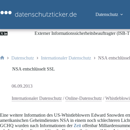
Zum
Inhalt
springen
Datenschutz
Externer Informationssicherheitsbeauftragter (ISB
Datenschutz
Internationaler Datenschutz
NSA entschlüsse
Start
NSA entschlüsselt SSL
06.09.2013
Internationaler Datenschutz
/
Online-Datenschutz
/
Whistleblowi
Eine weitere Information des US-Whistleblowers Edward Snowden erreic
amerikanischen Geheimdienstes NSA in einem noch schlechteren Licht 
GCHQ wurden nach Informationen der
Zeit
offenbar Milliardensummen