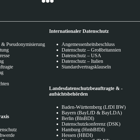
Internationaler Datenschutz
 & Pseudonymisierung
Angemessenheitsbeschluss
itung
Datenschutz – Großbritannien
eresse
Datenschutz – USA
ng
Datenschutz – Italien
ftragte
Standardvertragsklauseln
ng
chten
Landesdatenschutzbeauftragte & -
aufsichtsbehörden
Baden-Württemberg (LfDI BW)
Bayern (BayLfD & BayLDA)
raxis
Berlin (BlnBDI)
Datenschutzkonferenz (DSK)
tenschutz
Hamburg (HmbBfDI)
chwerde
Hessen (HBDI)