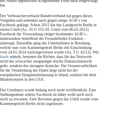
der Nutzer irgendwann in irgendeiner Form dazu eingewilligt
hat.
Der Verbraucherverband Bundesverband hat gegen dieses
Vorgehen und nebenbei auch gegen einige AGB´s von
Facebook geklagt. Schon 2012 hat das Landgericht Berlin in
einem Urteil (Az. 16 O 551/10, Urteil vom 06.03.2012)
Facebook die Verwendung einiger bestimmter AGB´s –
insbesondere betreffend der Freundefinder-Funktion –
untersagt. Daraufhin ging das Unternehmen in Berufung,
welche nun vom Kammergericht Berlin mit Entscheidung
vom 24.01.2014 zurückgewiesen wurde (Az. 5 U 42/12). Wie
haufe
mitteilt, betonten die Richter, dass für das Netzwerk
nicht das schwacher ausgeprägte irische Datenschutzrecht
gelte, sondern das strengere deutsche. Die Verantwortlichkeit
für die Verarbeitung der Daten liege nicht bei der
europäischen Hauptniederlassung in Irland, sondern bei dem
Mutterkonzern in den USA.
Der Urteilstext wurde bislang noch nicht veröffentlicht. Eine
Stellungnahme seitens Facebook ist daher wohl auch noch
nicht zu erwarten. Eine Revision gegen das Urteil wurde vom
Kammergericht Berlin nicht zugelassen.