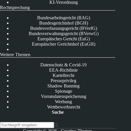
KI-Verordnung
Rechtsprechung
Bundesarbeitsgericht (BAG)
Bundesgerichtshof (BGH)
Bundesverfassungsgericht (BVerfG)
Bundesverwaltungsgericht (BVerwG)
Europäisches Gericht (EuG)
Europäischer Gerichtshof (EuGH)
Weitere Themen
Datenschutz & Covid-19
EEA-Richtlinie
Kartellrecht
Presseprivileg
Shadow Banning
Spionage
Vorratsdatenspeicherung
Werbung
Wettbewerbsrecht
Suche
K
Copyright © 2026 -
Creative Themes