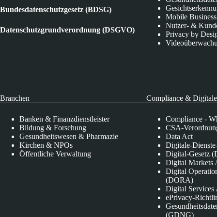
Gesichtserkenn
Bundesdatenschutzgesetz (BDSG)
Mobile Business
Nutzer- & Kund
Datenschutzgrundverordnung (DSGVO)
Privacy by Desi
Videoüberwach
Branchen
Compliance & Digitale
Banken & Finanzdienstleister
Compliance - Wh
Bildung & Forschung
CSA-Verordnung
Gesundheitswesen & Pharmazie
Data Act
Kirchen & NPOs
Digitale-Dienst
Öffentliche Verwaltung
Digital-Gesetz (
Digital Market
Digital Operatio
(DORA)
Digital Service
ePrivacy-Richtli
Gesundheitsdate
(GDNG)