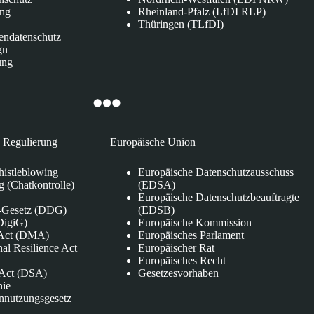
ung
Rheinland-Pfalz (LfDI RLP)
Thüringen (TLfDI)
endatenschutz
gn
ung
 Regulierung
Europäische Union
istleblowing
Europäische Datenschutzausschuss
 (Chatkontrolle)
(EDSA)
Europäische Datenschutzbeauftragte
e-Gesetz (DDG)
(EDSB)
DigiG)
Europäische Kommission
s Act (DMA)
Europäisches Parlament
nal Resilience Act
Europäischer Rat
Europäisches Recht
s Act (DSA)
Gesetzesvorhaben
nie
nnutzungsgesetz