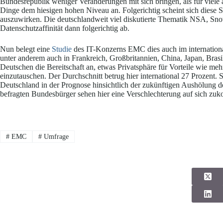
Bundesrepublik weniger Veränderungen mit sich bringen, als für viele 
Dinge dem hiesigen hohen Niveau an. Folgerichtig scheint sich diese Se
auszuwirken. Die deutschlandweit viel diskutierte Thematik NSA, Sn
Datenschutzaffinität dann folgerichtig ab.
Nun belegt eine
Studie
des IT-Konzerns EMC dies auch im internationa
unter anderem auch in Frankreich, Großbritannien, China, Japan, Bras
Deutschen die Bereitschaft an, etwas Privatsphäre für Vorteile wie 
einzutauschen. Der Durchschnitt betrug hier international 27 Prozent. S
Deutschland in der Prognose hinsichtlich der zukünftigen Aushölung d
befragten Bundesbürger sehen hier eine Verschlechterung auf sich zu
#
EMC
#
Umfrage