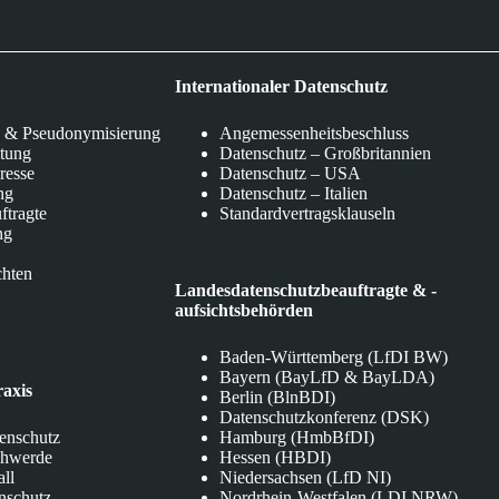
Internationaler Datenschutz
 & Pseudonymisierung
Angemessenheitsbeschluss
itung
Datenschutz – Großbritannien
eresse
Datenschutz – USA
ng
Datenschutz – Italien
ftragte
Standardvertragsklauseln
ng
chten
Landesdatenschutzbeauftragte & -
aufsichtsbehörden
Baden-Württemberg (LfDI BW)
Bayern (BayLfD & BayLDA)
raxis
Berlin (BlnBDI)
Datenschutzkonferenz (DSK)
tenschutz
Hamburg (HmbBfDI)
chwerde
Hessen (HBDI)
all
Niedersachsen (LfD NI)
nschutz
Nordrhein-Westfalen (LDI NRW)