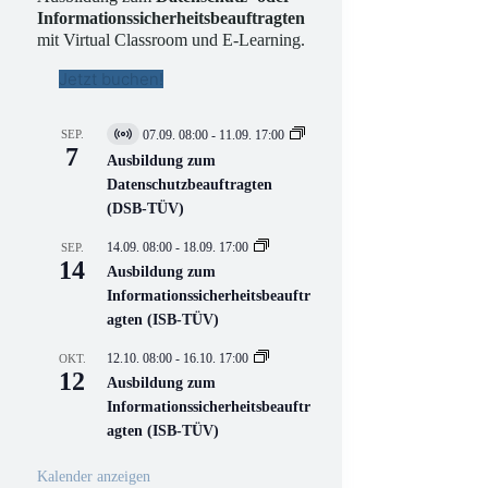
Informationssicherheitsbeauftragten
mit Virtual Classroom und E-Learning.
Jetzt buchen!
SEP.
07.09. 08:00
-
11.09. 17:00
V
7
i
Ausbildung zum
r
Datenschutzbeauftragten
t
(DSB-TÜV)
u
e
l
14.09. 08:00
-
18.09. 17:00
SEP.
l
14
Ausbildung zum
V
Informationssicherheitsbeauftr
e
r
agten (ISB-TÜV)
a
n
12.10. 08:00
-
16.10. 17:00
OKT.
s
12
Ausbildung zum
t
a
Informationssicherheitsbeauftr
l
agten (ISB-TÜV)
t
u
n
Kalender anzeigen