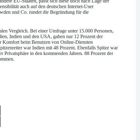
andere EU-Staaten, passt sich diese doch nach Lage der
nsibilität auch auf den deutschen Internet-User
owden und Co. rundet die Begründung für die
len Vergleich. Bei einer Umfrage unter 15.000 Personen,
ilien, Indien und den USA, gaben nur 12 Prozent der
mehr Komfort beim Benutzen von Online-Diensten
pitzenreiter war Indien mit 48 Prozent. Ebenfalls Spitze war
er Privatsphäre in den kommenden Jahren. 88 Prozent der
kommen.