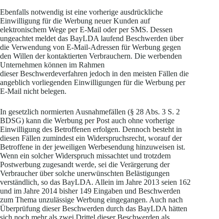
Ebenfalls notwendig ist eine vorherige ausdrückliche
Einwilligung für die Werbung neuer Kunden auf
elektronischem Wege per E-Mail oder per SMS. Dessen
ungeachtet meldet das BayLDA laufend Beschwerden über
die Verwendung von E-Mail-Adressen für Werbung gegen
den Willen der kontaktierten Verbrauchern. Die werbenden
Unternehmen können im Rahmen
dieser Beschwerdeverfahren jedoch in den meisten Fällen die
angeblich vorliegenden Einwilligungen für die Werbung per
E-Mail nicht belegen.
In gesetzlich normierten Ausnahmefällen (§ 28 Abs. 3 S. 2
BDSG) kann die Werbung per Post auch ohne vorherige
Einwilligung des Betroffenen erfolgen. Dennoch besteht in
diesen Fällen zumindest ein Widerspruchsrecht, worauf der
Betroffene in der jeweiligen Werbesendung hinzuweisen ist.
Wenn ein solcher Widerspruch missachtet und trotzdem
Postwerbung zugesandt werde, sei die Verärgerung der
Verbraucher über solche unerwünschten Belästigungen
verständlich, so das BayLDA. Allein im Jahre 2013 seien 162
und im Jahre 2014 bisher 149 Eingaben und Beschwerden
zum Thema unzulässige Werbung eingegangen. Auch nach
Überprüfung dieser Beschwerden durch das BayLDA hätten
sich noch mehr als zwei Drittel dieser Beschwerden als