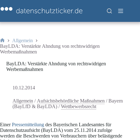
Zum
Inhalt
springen
Allgemein
Start
BayLDA: Verstärkte Ahndung von rechtswidrigen
Werbemaßnahmen
BayLDA: Verstärkte Ahndung von rechtswidrigen
Werbemaßnahmen
10.12.2014
Allgemein
/
Aufsichtsbehördliche Maßnahmen
/
Bayern
(BayLfD & BayLDA)
/
Wettbewerbsrecht
Einer
Pressemitteilung
des Bayerischen Landesamtes für
Datenschutzaufsicht (BayLDA) vom 25.11.2014 zufolge
werden die Beschwerden von Verbrauchern über belästigende