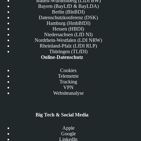
Baden-Württemberg (LfDI BW)
Bayern (BayLfD & BayLDA)
Berlin (BlnBDI)
Datenschutzkonferenz (DSK)
Hamburg (HmbBfDI)
Hessen (HBDI)
Niedersachsen (LfD NI)
Nordrhein-Westfalen (LDI NRW)
Rheinland-Pfalz (LfDI RLP)
Thüringen (TLfDI)
Online-Datenschutz
Cookies
Telemetrie
Tracking
VPN
Websiteanalyse
Big Tech & Social Media
Apple
Google
LinkedIn